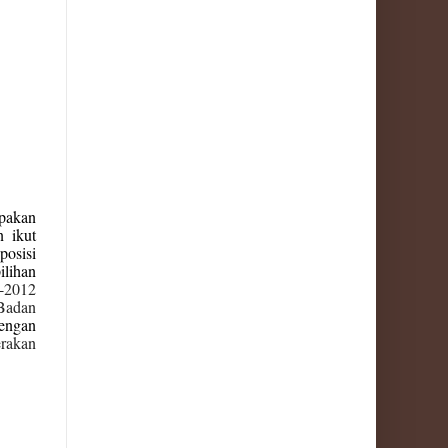
upakan
n ikut
posisi
ilihan
4-2012
 Badan
dengan
erakan