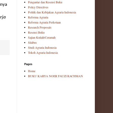
Pengantar dan Resensi Buku
mnya
Policy Directives
Politik dan Kebijakan Agraria Indonesia
rja
Reforma Agraria
Reforma Agraria Perkotaan
Research Proposals
Resensi Buku
Sajian Kuliah/Ceramah
Silabus
Studi Agraria Indonesia
Tokoh Agraria Indonesia
Pages
Home
BUKU KARYA NOER FAUZI RACHMAN