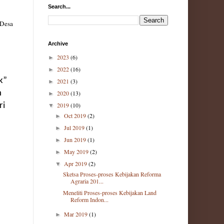
Search...
 Desa
Archive
2023
(6)
►
2022
(16)
►
k”
2021
(3)
►
n
2020
(13)
►
ri
2019
(10)
▼
Oct 2019
(2)
►
Jul 2019
(1)
►
Jun 2019
(1)
►
May 2019
(2)
►
Apr 2019
(2)
▼
Sketsa Proses-proses Kebijakan Reforma
Agraria 201...
Meneliti Proses-proses Kebijakan Land
Reform Indon...
Mar 2019
(1)
►