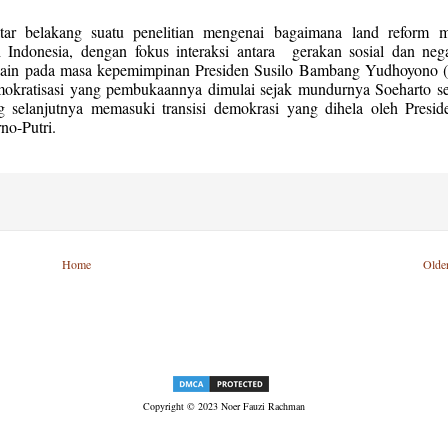
atar belakang suatu penelitian mengenai bagaimana
land reform
ma
 Indonesia, dengan fokus interaksi antara
gerakan sosial dan neg
a lain pada masa kepemimpinan Presiden Susilo Bambang Yudhoyono
mokratisasi yang pembukaannya dimulai s
ejak mundurnya Soeharto s
 selanjutnya memasuki transisi demokrasi yang dihela oleh Presi
no-Putri.
Home
Olde
Copyright © 2023 Noer Fauzi Rachman