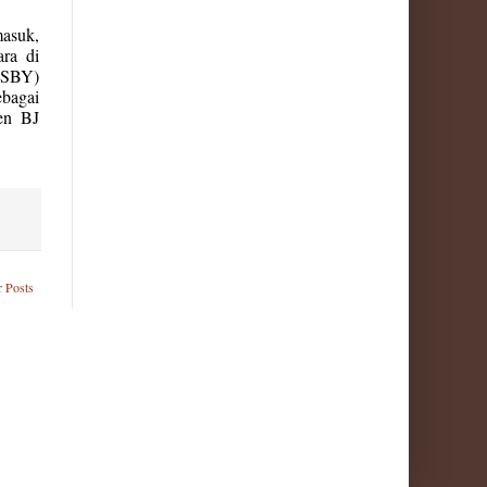
suk,
ara di
 (SBY)
ebagai
den BJ
r Posts