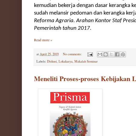
kemudian bekerja dengan dasar kerangka ke
sudah melansir pedoman dan kerangka kerj
Reforma Agraria. Arahan Kantor Staf Presi
Pemerintah tahun 2017
.
Read more »
at
April 25, 2019
No comments:
Labels:
Diskusi
,
Lokakarya
,
Makalah Seminar
Meneliti Proses-proses Kebijakan 