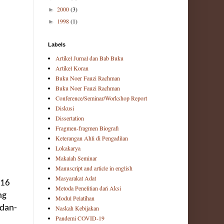
2000
(3)
►
1998
(1)
►
Labels
Artikel Jurnal dan Bab Buku
Artikel Koran
Buku Noer Fauzi Rachman
Buku Noer Fauzi Rachman
Conference/Seminar/Workshop Report
Diskusi
Dissertation
Fragmen-fragmen Biografi
Keterangan Ahli di Pengadilan
Lokakarya
Makalah Seminar
Manuscript and article in english
Masyarakat Adat
016
Metoda Penelitian dań Aksi
ng
Modul Pelatihan
dan-
Naskah Kebijakan
Pandemi COVID-19