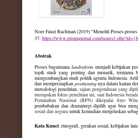
Noer Fauzi Rachman (2019)
“Meneliti Proses-prose
37.
https://www.prismajurnal.com/issues1.php
Abstrak
Proses bagaimana
landreform
menjadi kebijakan pem
topik studi yang penting dan menarik, terutama b
mengembangkan studi politik agraria Indonesia. Art
dan mempersiapkan
positioning-
nya dalam kaitan den
metodologi penelitian,
sajian pengetahuan yang dipili
merupakan fokus penelitian ini, saat Indonesia be
Pertanahan Nasional (BPN) dikepalai Joyo Win
pembabakan dan dramaturgi dipilih agar bisa men
sosial dan negara
untuk kemudian menjelaskan sebag
Kata Kunci
: etnografi, gerakan sosial, kebijakan
lan