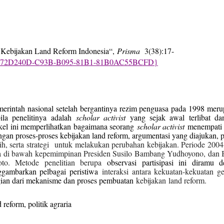
s Kebijakan Land Reform Indonesia“,
Prisma
3(38):17-
?id={872D240D-C93B-B095-81B1-81B0AC55BCFD}
erintah nasional setelah bergantinya rezim penguasa pada 1998 mer
ila penelitinya adalah
scholar activist
yang sejak awal terlibat da
ikel ini memperlihatkan bagaimana seorang
scholar activist
menempati 
gan proses-proses kebijakan land reform, argumentasi yang diajukan, p
h, serta strategi
untuk melakukan perubahan kebijakan. Periode 200
rada di bawah kepemimpinan Presiden Susilo Bambang Yudhoyono, dan
oto. Metode penelitian berupa
observasi partisipasi ini diramu 
ggambarkan pelbagai peristiwa
interaksi antara kekuatan-kekuatan g
ian dari mekanisme dan proses pembuatan
kebijakan
land reform.
d reform
, politik agraria