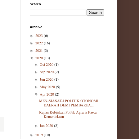
Search...
Archive
2023
(6)
►
2022
(16)
►
2021
(3)
►
2020
(13)
▼
Oct 2020
(1)
►
Sep 2020
(2)
►
Jun 2020
(1)
►
May 2020
(5)
►
Apr 2020
(2)
▼
MEN-SIASAT-I POLITIK OTONOMI
DAERAH DEMI PEMBARUA...
Kajian Kebijakan Politik Agraria Pasca
Kemerdekaan
,
Jan 2020
(2)
►
2019
(10)
►