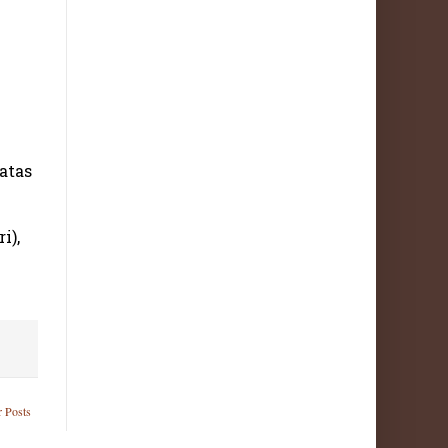
atas
i),
r Posts