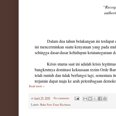
“Recogn
authori
Dalam dua tahun belakangan ini terdapa
ini mencerminkan suatu kenyataan yang pada mula
sehingga dasar-dasar kehidupan ketatanegaraan d
Krisis utama saat ini adalah krisis legitim
bangkrutnya dominasi kekuasaan rezim Orde Baru
telah runtuh dan tidak berfungsi lagi, sementara
terjamin dapat maju ke arah pelembagaan demok
Read more »
at
April 29, 2020
No comments:
Labels:
Buku Noer Fauzi Rachman