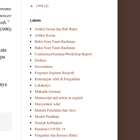
1998
(1)
►
upreme
 power
Labels
both.”
 1990)
Artikel Jurnal dan Bab Buku
Artikel Koran
Buku Noer Fauzi Rachman
Buku Noer Fauzi Rachman
ata
Conference/Seminar/Workshop Report
upa
Diskusi
Dissertation
Fragmen-fragmen Biografi
Keterangan Ahli di Pengadilan
nnya
Lokakarya
Makalah Seminar
Manuscript and article in english
Masyarakat Adat
Metoda Penelitian dań Aksi
Modul Pelatihan
Naskah Kebijakan
Pandemi COVID-19
Pengantar dan Resensi Buku