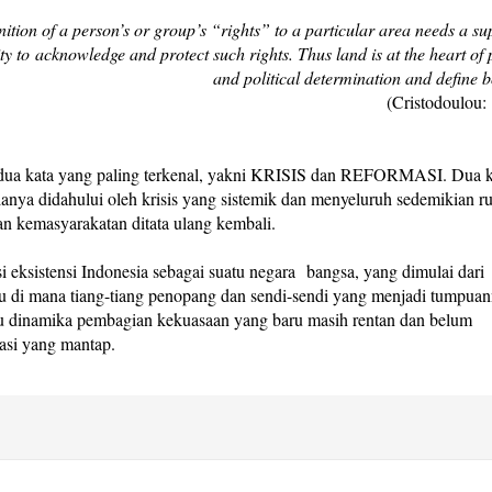
ition of a person’s or group’s “rights” to a particular area needs a s
ty to acknowledge and protect such rights. Thus land is at the heart of
and political determination and define 
(Cristodoulou:
t dua kata yang paling terkenal, yakni KRISIS dan REFORMASI. Dua k
nya didahului oleh krisis yang sistemik dan menyeluruh sedemikian r
an kemasyarakatan ditata ulang kembali.
asi eksistensi Indonesia sebagai suatu negara
bangsa, yang dimulai dari
 di mana tiang-tiang penopang dan sendi-sendi yang menjadi tumpua
 itu dinamika pembagian kekuasaan yang baru masih rentan dan belum
rasi yang mantap.