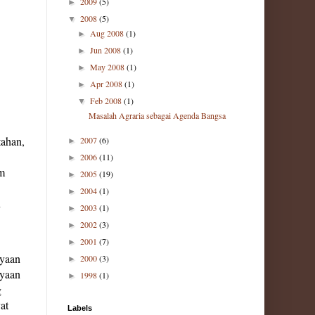
2009
(5)
►
2008
(5)
▼
Aug 2008
(1)
►
Jun 2008
(1)
►
May 2008
(1)
►
Apr 2008
(1)
►
Feb 2008
(1)
▼
Masalah Agraria sebagai Agenda Bangsa
tahan,
2007
(6)
►
2006
(11)
►
um
2005
(19)
►
2004
(1)
►
n
2003
(1)
►
2002
(3)
►
2001
(7)
►
ayaan
2000
(3)
►
nyaan
1998
(1)
►
g
at
Labels