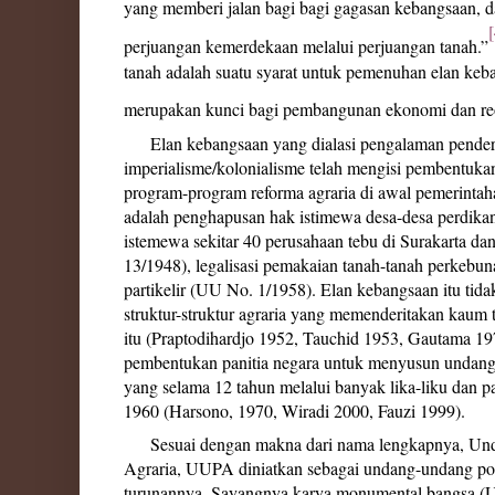
yang memberi jalan bagi bagi gagasan kebangsaan, dan
[
perjuangan kemerdekaan melalui perjuangan tanah.”
tanah adalah suatu syarat untuk pemenuhan elan keba
merupakan kunci bagi pembangunan ekonomi dan reo
Elan kebangsaan yang dialasi pengalaman penderi
imperialisme/kolonialisme telah mengisi pembentuk
program-program reforma agraria di awal pemerintaha
adalah penghapusan hak istimewa desa-desa perdik
istemewa sekitar 40 perusahaan tebu di Surakarta da
13/1948), legalisasi pemakaian tanah-tanah perkebun
partikelir (UU No. 1/1958). Elan kebangsaan itu ti
struktur-struktur agraria yang memenderitakan kaum 
itu (Praptodihardjo 1952, Tauchid 1953, Gautama 19
pembentukan panitia negara untuk menyusun undang-
yang selama 12 tahun melalui banyak lika-liku dan 
1960 (Harsono, 1970, Wiradi 2000, Fauzi 1999).
Sesuai dengan makna dari nama lengkapnya, Un
Agraria, UUPA diniatkan sebagai undang-undang pok
turunannya. Sayangnya karya monumental bangsa (U