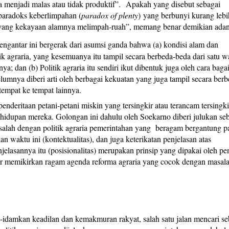
a menjadi malas atau tidak produktif”. Apakah yang disebut sebagai
paradoks keberlimpahan (
paradox of plenty
)
yang berbunyi kurang lebi
t yang kekayaan alamnya melimpah-ruah”, memang benar demikian ada
engantar ini bergerak dari asumsi ganda bahwa (a) kondisi alam dan
tik agraria, yang kesemuanya itu tampil secara berbeda-beda dari satu w
ya; dan (b) Politik agraria itu sendiri ikut dibentuk juga oleh cara bag
elumnya diberi arti oleh berbagai kekuatan yang juga tampil secara berb
 tempat ke tempat lainnya.
enderitaan petani-petani miskin yang tersingkir atau terancam tersingki
hidupan mereka. Golongan ini dahulu oleh Soekarno diberi julukan se
salah dengan politik agraria pemerintahan yang beragam bergantung p
n waktu ini (kontektualitas), dan juga keterikatan penjelasan atas
jelasannya itu (posisionalitas) merupakan prinsip yang dipakai oleh pe
nar memikirkan ragam agenda reforma agraria yang cocok dengan masal
damkan keadilan dan kemakmuran rakyat, salah satu jalan mencari se