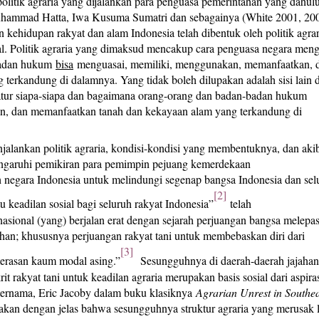
olitik agraria yang dijalankan para penguasa pemerintahan yang dahul
 Muhammad Hatta, Iwa Kusuma Sumatri dan sebagainya (White 2001, 200
 kehidupan rakyat dan alam Indonesia telah dibentuk oleh politik agrar
al. Politik agraria yang dimaksud mencakup cara penguasa negara meng
-badan hukum
bisa
menguasai, memiliki, menggunakan, memanfaatkan, 
terkandung di dalamnya. Yang tidak boleh dilupakan adalah sisi lain d
ngatur siapa-siapa dan bagaimana orang-orang dan badan-badan hukum
, dan memanfaatkan tanah dan kekayaan alam yang terkandung di
njalankan politik agraria, kondisi-kondisi yang membentuknya, dan akib
engaruhi pemikiran para pemimpin pejuang kemerdekaan
negara Indonesia untuk melindungi segenap bangsa Indonesia dan sel
[2]
eadilan sosial bagi seluruh rakyat Indonesia”
telah
sional (yang) berjalan erat dengan sejarah perjuangan bangsa melepa
jahan; khususnya perjuangan rakyat tani untuk membebaskan diri dari
[3]
merasan kaum modal asing.”
Sesungguhnya di daerah-daerah jajahan
it rakyat tani untuk keadilan agraria merupakan basis sosial dari aspira
 ternama, Eric Jacoby dalam buku klasiknya
Agrarian Unrest in Southea
an dengan jelas bahwa sesungguhnya struktur agraria yang merusak 