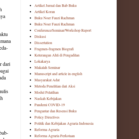
Artikel Jurnal dan Bab Buku
h
Artikel Koran
nya
Buku Noer Fauzi Rachman
Buku Noer Fauzi Rachman
Conference/Seminar/Workshop Report
aktu
Diskusi
aimana
Dissertation
eda-
Fragmen-fragmen Biografi
Keterangan Ahli di Pengadilan
Lokakarya
r dari
Makalah Seminar
bagai
Manuscript and article in english
ada
Masyarakat Adat
Metoda Penelitian dań Aksi
nulis
Modul Pelatihan
ah
Naskah Kebijakan
Pandemi COVID-19
Pengantar dan Resensi Buku
Policy Directives
Politik dan Kebijakan Agraria Indonesia
Reforma Agraria
bab-
Reforma Agraria Perkotaan