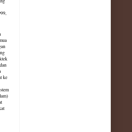
ang
999,
n
emua
gan
ang
ktek
 dan
a
t ke
istem
lam)
at
kat