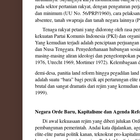
pada sektor pertanian rakyat, dengan pengaturan pe
dan minimum (UU No. 56/PRP/1960), cara pelaksanaan
absentee, tanah swapraja dan tanah negara lainnya 
Tenaga rakyat petani yang didorong oleh rasa pem
kekuatan Partai Komunis Indonesia (PKI) dan organi
Yang kemudian terjadi adalah penciptaan perjuangan 
dan Nusa Tenggara. Penyederhanaan hubungan sosia
masing-masing aliran ideologi dan pengelompokan po
1976, Utrecht 1969, Mortimer 1972). Kelembagaan dan
demi-desa, panitia land reform hingga pegadilan land
adalah suatu “bara” bagi percik api pertarungan elit
brutal dan sangat dramatis dari rejim yang kemudian
1999).
Negara Orde Baru, Kapitalisme dan Agenda Re
Di awal kekuasaan rejim yang diberi julukan Orde 
pembangunan pemerintah. Andai kata dijalankan, agen
elite-elite partai politik kanan, teknokrat pro-kapita