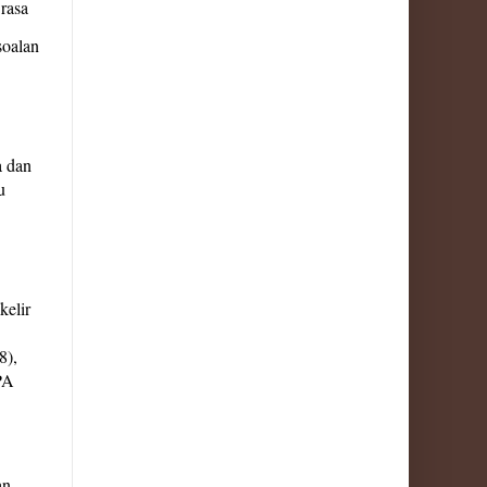
 rasa
soalan
a dan
u
kelir
8),
PA
an