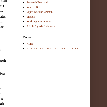
u dan
Research Proposals
3).
Resensi Buku
ia
Sajian Kuliah/Ceramah
atur
Silabus
dan
Studi Agraria Indonesia
ari
Tokoh Agraria Indonesia
Pages
Home
BUKU KARYA NOER FAUZI RACHMAN
at-
uruh
skan
,
si
st
lah