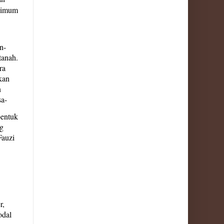
ksimum
n-
tanah.
ra
kan
n
sa-
bentuk
ng
Fauzi
r,
odal