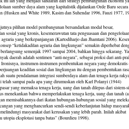
tik ini lah yang menjadi sandaran dari strategi pembangunan ekonomi y
lolaan sumber daya alam yang kapitalistik dijalankan Orde Baru secara
 tahun (Husken and White 1989, Kasim dan Suhendar 1996, Fauzi 1977, 1
anjutnya pilihan model pembangunan bersandarkan modal besar,
lan sosial yang kronis, kesemerawutan tata penguasaan dan pengelolaa
k agraria yang berkepanjangan (Kartodiharjo dan Jhamtani 2006). Kes
konsep “ketidakadilan agraria dan lingkungan” semakin diperhebat den
 berlangsung semenjak 1997 sampai 2004, bahkan hingga sekarang. Y
yak daerah adalah sentimen “anti-negara”, sebagai proksi dari anti-pra
 Ironisnya, instrumen-instrumen pembentukan negara yang demokratis
 perjuangan keadilan sosial dan lingkungan itu dengan pembentukan ras
alah suatu pendalaman integrasi sumberdaya alam dan tenaga kerja rakya
 ini telah sampai pada apa yang dirumuskan oleh Karl Polanyi (1944)
pasar yang memaksa tenaga kerja, uang dan tanah dilepas dari sistem-s
usus menekankan bahwa memperlakukan tenaga kerja, uang dan tanah (a
gan memisahkannya dari ikatan hubungan-hubungan sosial yang melek
cangan yang menghancurkan sendi-sendi keberlanjutan hidup masyara
melindungi masyarakat dari kerusakan yang lebih parah. Inilah akibat
tu utopia eksplotasi tanpa batas” (Bourdieu 1998).