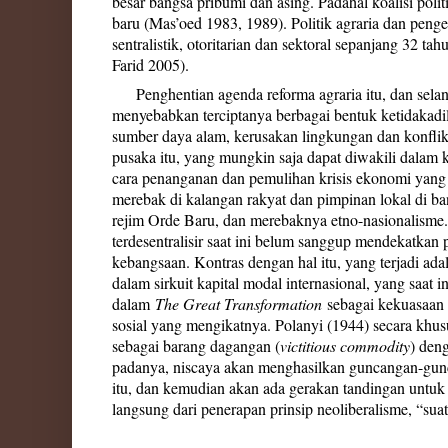
besar bangsa pribumi dan asing. Padahal koalisi poli
baru (Mas’oed 1983, 1989). Politik agraria dan penge
sentralistik, otoritarian dan sektoral sepanjang 32
Farid 2005).
Penghentian agenda reforma agraria itu, dan sel
menyebabkan terciptanya berbagai bentuk ketidakadi
sumber daya alam, kerusakan lingkungan dan konfli
pusaka itu, yang mungkin saja dapat diwakili dalam 
cara penanganan dan pemulihan krisis ekonomi yang
merebak di kalangan rakyat dan pimpinan lokal di ban
rejim Orde Baru, dan merebaknya etno-nasionalisme.
terdesentralisir saat ini belum sanggup mendekatkan
kebangsaan. Kontras dengan hal itu, yang terjadi ad
dalam sirkuit kapital modal internasional, yang saat
dalam
The Great Transformation
sebagai kekuasaan 
sosial yang mengikatnya. Polanyi (1944) secara kh
sebagai barang dagangan (
victitious commodity
) den
padanya, niscaya akan menghasilkan guncangan-gun
itu, dan kemudian akan ada gerakan tandingan untuk 
langsung dari penerapan prinsip neoliberalisme, “sua