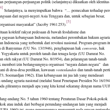
 perjuangan-perjuangan politik (selanjutnya) dikuatkan oleh identitas
4]
Selanjutnya, ia menyimpulkan bahwa “… pemecahan terhadap per
ngsaan dari negeri-negeri Asia Tenggara dan, untuk sebagian besar,
[5]
rganisasi masyarakat” (Jacoby 1961:253).
taan kolektif rakyat pedesaan di bawah feodalisme dan
an gagasan kebangsaan Indonesia, melandasi perombakan hukum agrari
n Indonesia yang terbentuk dari revolusi nasional. Program-program it
an di Banyumas (UU No. 13/1946), penghapusan hak
conversie
, hak
n Yogyakarta untuk peroleh tanah dan tenaga kerja
(UU Darurat No.
an oleh rakyat (UU Darurat No. 8/1954), dan pelarangan tanah-tanah
dak memberi izin berlangsungnya organisasi “negara dalam negara” dan
tani di desa-desa perdikan, kawasan
vostenlanden
dan tanah-tanah perti
73, Soemardjan 1962). Elan kebangsaan ini jua lah yang mendasari
undang agraria nasional (melalui Surat Penetapan Presiden No 16/194
pada gilirannya menjadi apa yang kita kenal sekarang dengan nama UU
dang-undang No. 5 tahun 1960 tentang Peraturan Dasar Pokok-pokok
ok atau induk dari berbagai perundang-undangan lain yang menjadi
UPA 1960) ini, ruang penerapannya menyempit pada urusan pertanah