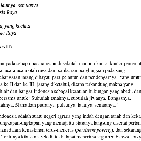
 lautnya, semuanya
sia Raya
, yang kucinta
sia Raya
e-III)
 pada setiap upacara resmi di sekolah maupun kantor-kantor pemerin
wal acara-acara olah raga dan pemberian penghargaan pada sang
ebangsaan jarang dihayati para pelantun dan pendengarnya. Yang um
anza ke-II dan ke-III jarang diketahui, disana terkandung makna yang
-air dan bangsa Indonesia sebagai kesatuan hubungan yang abadi, da
 bersama untuk “Suburlah tanahnya, suburlah jiwanya, Bangsanya,
nahnya, Slamatkan putranya, pulaunya, lautnya, semuanya.”
ndonesia adalah suatu negeri agraris yang indah dengan tanah dan kek
ungkapan-ungkapan yang memuji itu biasanya langsung disertai perta
enam dalam kemiskinan terus-menerus (
persistent poverty
), dan sekaran
Tentunya kita sama sekali tidak dapat menerima argumen bahwa “raky