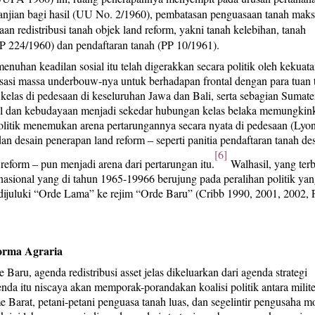
rjanjian bagi hasil (UU No. 2/1960), pembatasan penguasaan tanah ma
 redistribusi tanah objek land reform, yakni tanah kelebihan, tanah
(PP 224/1960) dan pendaftaran tanah (PP 10/1961).
enuhan keadilan sosial itu telah digerakkan secara politik oleh kekuata
sasi massa underbouw-nya untuk berhadapan frontal dengan para tuan 
kelas di pedesaan di keseluruhan Jawa dan Bali, serta sebagian Sumate
l dan kebudayaan menjadi sekedar hubungan kelas belaka memungkin
litik menemukan arena pertarungannya secara nyata di pedesaan (Lyo
 desain penerapan land reform – seperti panitia pendaftaran tanah de
[6]
 reform – pun menjadi arena dari pertarungan itu.
Walhasil, yang ter
e nasional yang di tahun 1965-19966 berujung pada peralihan politik ya
 dijuluki “Orde Lama” ke rejim “Orde Baru” (Cribb 1990, 2001, 2002, 
forma Agraria
Baru, agenda redistribusi asset jelas dikeluarkan dari agenda strategi
da itu niscaya akan memporak-porandakan koalisi politik antara milite
lime Barat, petani-petani penguasa tanah luas, dan segelintir pengusaha m