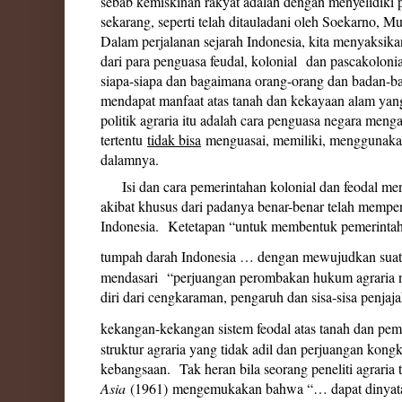
sebab kemiskinan rakyat adalah dengan menyelidiki p
sekarang, seperti telah ditauladani oleh Soekarno,
Dalam perjalanan sejarah Indonesia, kita menyaksikan
dari para penguasa feudal, kolonial dan pascakoloni
siapa-siapa dan bagaimana orang-orang dan badan
mendapat manfaat atas tanah dan kekayaan alam yang 
politik agraria itu adalah cara penguasa negara me
tertentu
tidak bisa
menguasai, memiliki, menggunakan
dalamnya.
Isi dan cara pemerintahan kolonial dan feodal me
akibat khusus dari padanya benar-benar telah memp
Indonesia. Ketetapan “untuk membentuk pemerintah 
tumpah darah Indonesia … dengan mewujudkan suatu k
mendasari “perjuangan perombakan hukum agraria na
diri dari cengkaraman, pengaruh dan sisa-sisa penja
kekangan-kekangan sistem feodal atas tanah dan pe
struktur agraria yang tidak adil dan perjuangan kongkr
kebangsaan. Tak heran bila seorang peneliti agraria
Asia
(1961)
mengemukakan bahwa “… dapat dinyatak