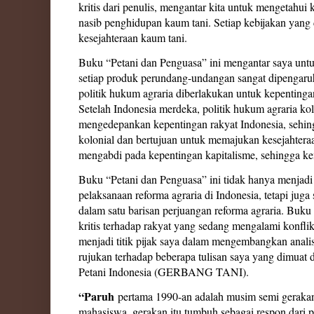
kritis dari penulis, mengantar kita untuk mengetahui 
nasib penghidupan kaum tani. Setiap kebijakan yan
kesejahteraan kaum tani.
Buku “Petani dan Penguasa” ini mengantar saya unt
setiap produk perundang-undangan sangat dipengaruhi
politik hukum agraria diberlakukan untuk kepentin
Setelah Indonesia merdeka, politik hukum agraria kol
mengedepankan kepentingan rakyat Indonesia, sehin
kolonial dan bertujuan untuk memajukan kesejahtera
mengabdi pada kepentingan kapitalisme, sehingga kem
Buku “Petani dan Penguasa” ini tidak hanya menjadi
pelaksanaan reforma agraria di Indonesia, tetapi ju
dalam satu barisan perjuangan reforma agraria. Buk
kritis terhadap rakyat yang sedang mengalami konflik 
menjadi titik pijak saya dalam mengembangkan analisi
rujukan terhadap beberapa tulisan saya yang dimuat 
Petani Indonesia (GERBANG TANI).
“Paruh
pertama 1990-an adalah musim semi gerakan
mahasiswa, gerakan itu tumbuh sebagai respon dari p