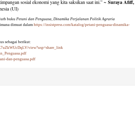
Suraya Afiff,
impangan sosial ekonomi yang kita saksikan saat ini.” ~
nesia (UI)
Blurb buku
Petani dan Penguasa, Dinamika Perjalanan Politik Agraria
agaimana dimuat dalam
https://insistpress.com/katalog/petani-penguasa-dinamika-
tus sebagai berikut:
xK7uZkWUcDqLV/view?usp=share_link
an_Penguasa.pdf
tani-dan-penguasa.pdf