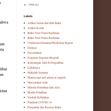
n
1998
(1)
►
Labels
Bahwa
Artikel Jurnal dan Bab Buku
Artikel Koran
Buku Noer Fauzi Rachman
Buku Noer Fauzi Rachman
Conference/Seminar/Workshop Report
nti
Diskusi
ria
Dissertation
Fragmen-fragmen Biografi
Keterangan Ahli di Pengadilan
Lokakarya
libat
Makalah Seminar
kan
Manuscript and article in english
Masyarakat Adat
Metoda Penelitian dań Aksi
itan
Modul Pelatihan
Naskah Kebijakan
Pandemi COVID-19
Pengantar dan Resensi Buku