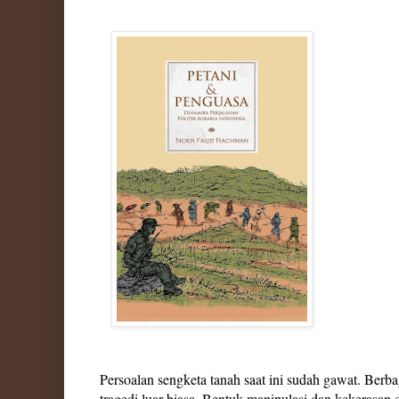
Persoalan sengketa tanah saat ini sudah gawat. Berb
tragedi luar biasa. Bentuk manipulasi dan kekerasa