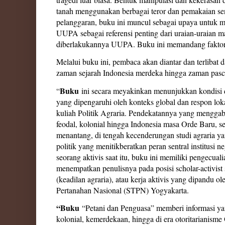
tanah menggunakan berbagai teror dan pemakaian sen
pelanggaran, buku ini muncul sebagai upaya untuk 
UUPA sebagai referensi penting dari uraian-uraian m
diberlakukannya UUPA. Buku ini memandang faktor 
Melalui buku ini, pembaca akan diantar dan terlibat
zaman sejarah Indonesia merdeka hingga zaman pasc
Buku
“
ini secara meyakinkan menunjukkan kondisi da
yang dipengaruhi oleh konteks global dan respon l
kuliah Politik Agraria. Pendekatannya yang menggabu
feodal, kolonial hingga Indonesia masa Orde Baru, 
menantang, di tengah kecenderungan studi agraria yan
politik yang menitikberatkan peran sentral institusi n
seorang aktivis saat itu, buku ini memiliki pengecual
menempatkan penulisnya pada posisi scholar-activist
(keadilan agraria), atau kerja aktivis yang dipandu o
Pertanahan Nasional (STPN) Yogyakarta.
“Buku
“Petani dan Penguasa” memberi informasi yan
kolonial, kemerdekaan, hingga di era otoritarianis