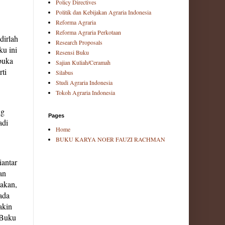
Policy Directives
Politik dan Kebijakan Agraria Indonesia
Reforma Agraria
Reforma Agraria Perkotaan
dirlah
Research Proposals
ku ini
Resensi Buku
buka
Sajian Kuliah/Ceramah
rti
Silabus
Studi Agraria Indonesia
Tokoh Agraria Indonesia
ng
Pages
adi
Home
BUKU KARYA NOER FAUZI RACHMAN
iantar
an
jakan,
ada
akin
 Buku