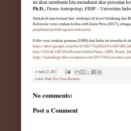
ini akan membantu kita memahami akar persoalan ket
Ph.D.,
Dosen Antropologi, FISIP – Universitas Indo
Naskah di atas berasal dari deskripsi di kover belakang dan 
Indonesia
versi cetakan kedua oleh Insist Press (2017), seb
perjalanan-politik-agraria-indonesia/
E-file versi cetakan pertama (1999) dari buku ini tersedia di si
https://drive.google.com/file/d/1Rb77Gq5hUcVwxHi7dEC
http://103.44.149.34/elib/assets/buku/Fauzi_1999_Petani_D
https://kalamkopi.files.wordpress.com/2017/04/noer-fauzi-pe
at
April 27, 2017
Labels:
Buku Noer Fauzi Rachman
No comments:
Post a Comment