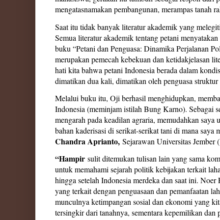
mengatasnamakan pembangunan, merampas tanah ra
Saat itu tidak banyak literatur akademik yang melegit
Semua literatur akademik tentang petani menyatakan 
buku “Petani dan Penguasa: Dinamika Perjalanan Poli
merupakan pemecah kebekuan dan ketidakjelasan lite
hati kita bahwa petani Indonesia berada dalam kondis
dimatikan dua kali, dimatikan oleh penguasa struktur
Melalui buku itu, Oji berhasil menghidupkan, memb
Indonesia (meminjam istilah Bung Karno). Sebagai s
mengarah pada keadilan agraria, memudahkan saya u
bahan kaderisasi di serikat-serikat tani di mana saya 
Chandra Aprianto,
Sejarawan Universitas Jember 
“Hampir
sulit ditemukan tulisan lain yang sama kom
untuk memahami sejarah politik kebijakan terkait la
hingga setelah Indonesia merdeka dan saat ini. No
yang terkait dengan penguasaan dan pemanfaatan laha
munculnya ketimpangan sosial dan ekonomi yang kita 
tersingkir dari tanahnya, sementara kepemilikan dan 