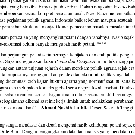
jata yang berakibat banyak jatuh korban. Dalam rangkaian kisah-kisa
membeberkan secara komplet persoalan tanah. Noer Fauzi menempatkan
asa perjalanan politik agraria Indonesia baik sebelum maupun sesudah
perubahan struktural menjadi kunci pemecahan masalah-masalah tana
 dalam persoalan yang menyangkut petani dengan tanahnya. Nasib sejak
a-reformasi belum banyak mengubah nasib petani. ****
n perjuangan petani serta berbagai kebijakan dan arah politik pengua
okal. Saya menggunakan buku
Petani dan Penguasa
ini untuk mengajar
ngkan antara tinjauan sejarah dalam merekam politik agraria sejak era
serta proposalnya menggunakan pendekatan ekonomi politik sangatlah
g didominasi oleh kajian hukum agraria yang normatif saat itu, serta k
egara dan melupakan konteks global serta respon lokal tersebut. Ditulis 
ian sebab memberi contoh bagaimana ia ditulis secara eruditif, sehingga
 sebagaimana dikenal saat ini: kerja ilmiah untuk melakukan perubahan
Ahmad Nashih Luthfi,
leh riset mendalam.” ~
Dosen Sekolah Tinggi
g sangat mendasar dan detail mengenai nasib kehidupan petani sejak e
me Orde Baru. Dengan pengungkapan data dan analisis yang mendalam d