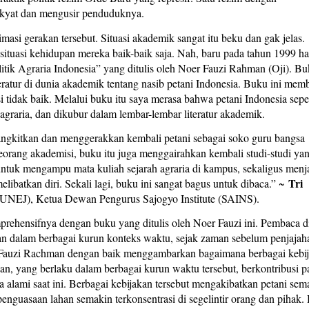
kyat dan mengusir penduduknya.
imasi gerakan tersebut. Situasi akademik sangat itu beku dan gak jelas.
situasi kehidupan mereka baik-baik saja. Nah, baru pada tahun 1999 ha
tik Agraria Indonesia” yang ditulis oleh Noer Fauzi Rahman (Oji). Bu
ratur di dunia akademik tentang nasib petani Indonesia. Buku ini mem
i tidak baik. Melalui buku itu saya merasa bahwa petani Indonesia sepe
 agraria, dan dikubur dalam lembar-lembar literatur akademik.
angkitkan dan menggerakkan kembali petani sebagai soko guru bangsa
eorang akademisi, buku itu juga menggairahkan kembali studi-studi ya
ntuk mengampu mata kuliah sejarah agraria di kampus, sekaligus menj
Tri
melibatkan diri. Sekali lagi, buku ini sangat bagus untuk dibaca.” ~
(UNEJ), Ketua Dewan Pengurus Sajogyo Institute (SAINS).
prehensifnya dengan buku yang ditulis oleh Noer Fauzi ini. Pembaca d
han dalam berbagai kurun konteks waktu, sejak zaman sebelum penjajah
er Fauzi Rachman dengan baik menggambarkan bagaimana berbagai kebi
n, yang berlaku dalam berbagai kurun waktu tersebut, berkontribusi p
alami saat ini. Berbagai kebijakan tersebut mengakibatkan petani sem
penguasaan lahan semakin terkonsentrasi di segelintir orang dan pihak.