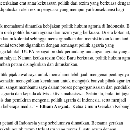
keterkaitan erat antar kekuasaan politik dari rezim yang berkuasa denga
g diputuskan oleh rezim penguasa yang mempunyai konsekuensi bagi
uk memahami dinamika kebijakan politik hukum agraria di Indonesia. 
 oleh politik hukum agraria dari rezim yang berkuasa. Di era kolonial,
gan kaum kolonial sehingga memarginalkan dan memiskinkan kaum tani.
onial tersebut digantikan dengan semangat politik agraria yang
gga lahirlah UUPA sebagai produk perundang-undangan agraria yang a
an rakyat. Namun ketika rezim Orde Baru berkuasa, politik hukum agra
bali petani disingkirkan dan dimiskinkan.
 titik pijak awal saya untuk memahami lebih jauh mengenai pentingnya
ga semakin meneguhkan keyakinan untuk mengajak banyak pihak agar ter
u ini sangat membantu saya dalam proses pengorganisasian dan pendidi
agraria dan kepada aktivis-aktivis mahasiswa. Selain itu, buku ini juga
s dan pemikiran mengenai politik agraria di Indonesia, serta menjadi
Idham Arsyad,
di beberapa media.” ~
Ketua Umum Gerakan Kebangk
 petani di Indonesia yang sebelumnya dimatikan. Bersama gerakan
raktik politik rezim Orde Baru yang represif. Satu rezim dengan