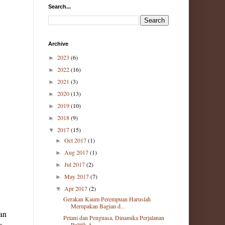
Search...
Archive
2023
(6)
►
2022
(16)
►
2021
(3)
►
2020
(13)
►
2019
(10)
►
2018
(9)
►
2017
(15)
▼
Oct 2017
(1)
►
Aug 2017
(1)
►
Jul 2017
(2)
►
May 2017
(7)
►
Apr 2017
(2)
▼
Gerakan Kaum Perempuan Haruslah
Merupakan Bagian d...
kan
Petani dan Penguasa, Dinamika Perjalanan
s
Politik A...