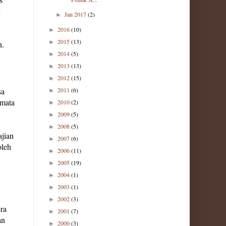
h
Jan 2017
(2)
►
2016
(10)
►
2015
(13)
►
h.
2014
(5)
►
2013
(13)
►
2012
(15)
►
sa
2011
(6)
►
 mata
2010
(2)
►
2009
(5)
►
2008
(5)
►
ajian
2007
(6)
►
oleh
2006
(11)
►
2005
(19)
►
2004
(1)
►
2003
(1)
►
2002
(3)
►
ra
2001
(7)
►
an
2000
(3)
►