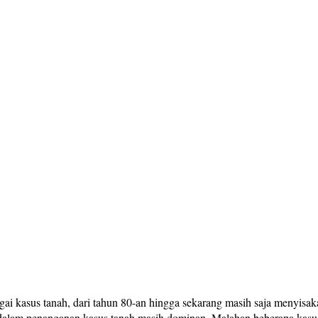
agai kasus tanah, dari tahun 80-an hingga sekarang masih saja menyisa
n dalam penanganan kasus tanah masih dominan. Malahan beberapa kasu