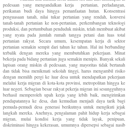
pedesaan yang mengandalkan kerja pertanian, perladangan,
perikanan budi daya hingga pemanfaatan hutan. Konsentrasi
penguasaan tanah, nilai tukar pertanian yang rendah, konversi
tanah-tanah pertanian ke non-pertanian, perkembangan teknologi
produksi, dan pertumbuhan penduduk miskin, telah membuat akibat
yang nyata pada jumlah rumah tangga petani dan luas total
pertanian rakyat.
Secara umum, kesempatan kerja di sektor
pertanian semakin sempit dari tahun ke tahun. Hal ini berbanding
terbalik dengan mereka yang membutuhkan pekerjaan. Minat
bekerja pada bidang pertanian juga semakin menipis.
Banyak sekali
lapisan orang miskin di pedesaan, yang mayoritas tidak bertanah
dan tidak bisa menikmati sekolah tinggi, harus mengambil risiko
dengan memilih pergi ke luar desa untuk mendapatkan pekerjaan
melalui kerja migran di kota-kota provinsi, metropolitan hingga ke
luar negeri. Sebagian besar rakyat pekerja migran ini sesungguhnya
berhasil memperoleh upah kerja yang lebih baik, mengirimkan
pendapatannya ke desa, dan kemudian menjadi daya tarik bagi
pemuda-pemudi desa generasi berikutnya untuk mengikuti jejak
langkah mereka. Anehnya, pengalaman pahit hidup kerja sebagai
migran, mulai kondisi kerja yang tidak layak, penipuan,
diskriminasi hingga kekerasan, umumnya dipersepsi sebagai nasib