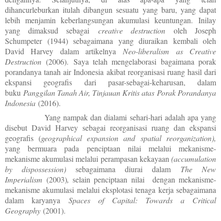
dihancurleburkan itulah dibangun sesuatu yang baru, yang dapat
lebih menjamin keberlangsungan akumulasi keuntungan.
Inilay
yang dimaksud sebagai
creative destruction
oleh Joseph
Schumpeter (1944) sebagaimana yang diuraikan kembali oleh
David Harvey dalam artikelnya
Neo-liberalism as Creative
Destruction
(2006).
Saya telah mengelaborasi bagaimana porak
porandanya tanah air Indonesia akibat reorganisasi ruang hasil dari
ekspansi geografis dari pasar-sebagai-keharusan, dalam
buku
Panggilan Tanah Air, Tinjauan Kritis atas
Porak Porandanya
Indonesia
(2016).
Yang nampak dan dialami sehari-hari adalah apa yang
disebut David Harvey sebagai reorganisasi ruang dan ekspansi
geografis (
geographical expansion and
spatial reorganization),
yang bermuara pada penciptaan nilai melalui mekanisme-
mekanisme akumulasi melalui perampasan kekayaan
(accumulation
by dispossession)
sebagaimana diurai dalam
The New
Imperialism
(2003)
,
selain penciptaan nilai dengan mekanisme-
mekanisme akumulasi melalui eksplotasi tenaga kerja sebagaimana
dalam karyanya
Spaces of Capital: Towards a Critical
Geography
(2001).