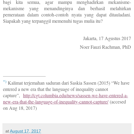
bagi kita semua, agar mampu menghadirkan mekanisme-
mekanisme yang menandinginya dan berhasil melahirkan
pemerataan dalam contoh-contoh nyata yang dapat ditauladani.
Siapakah yang terpanggil memenuhi tugas mulia itu?
Jakarta, 17 Agustus 2017
Noer Fauzi Rachman, PhD
*)
Kalimat terjemahan saduran dari Saskia Sassen (2015) “We have
entered a new era that the language of inequality cannot
capture”,
http://cgt.columbia.edu/news/sassen-we-have-entered-a-
new-era-that-the-language-of-inequality-cannot-capture/
(accesed
on Aug 18, 2017)
at
August 17, 2017