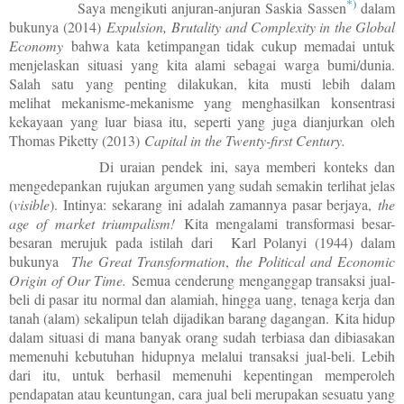
*)
Saya mengikuti anjuran-
anjuran Saskia Sassen
dalam
bukunya
(2014)
Expulsion,
Brutality and Complexity in the Global
Economy
bahwa kata ketimpangan tidak cukup memadai untuk
menjelaskan situasi yang kita alami sebagai warga bumi/dunia.
Salah satu yang penting dilakukan, kita musti lebih dalam
melihat
mekanisme-mekanisme yang menghasilkan
konsentrasi
kekayaan yang luar biasa itu, seperti yang juga dianjurkan oleh
Thomas Piketty (2013)
Capital in the Twenty-first Century.
Di uraian pendek ini, saya memberi
konteks dan
mengedepankan
rujukan argumen yang sudah semakin terlihat jelas
(
visible
). Intinya:
sekarang ini adalah zamannya pasar berjaya,
the
age of market triumpalism!
Kita mengalami transformasi besar-
besaran merujuk pada istilah dari Karl Polanyi (1944) dalam
bukunya
The Great Transformation
,
the Political and Economic
Origin of Our Time.
Semua cenderung menganggap transaksi jual-
beli di pasar itu normal dan alamiah, hingga uang, tenaga kerja dan
tanah (alam) sekalipun telah dijadikan barang dagangan. Kita hidup
dalam situasi di mana banyak orang sudah terbiasa dan dibiasakan
memenuhi kebutuhan hidupnya melalui transaksi jual-beli. Lebih
dari itu, untuk berhasil memenuhi kepentingan memperoleh
pendapatan atau keuntungan, cara jual beli merupakan sesuatu yang