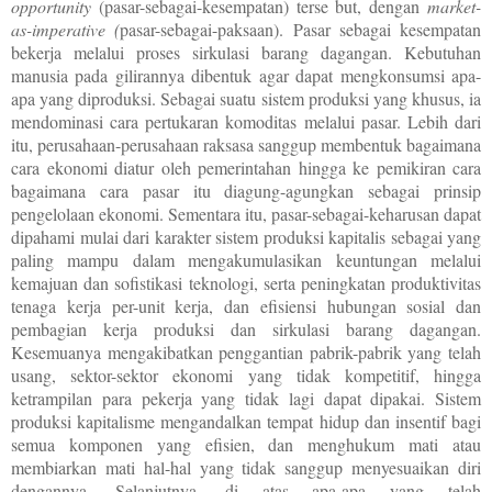
opportunity
(pasar-sebagai-kesempatan) terse but, dengan
market-
as-imperative (
pasar-sebagai-paksaan). Pasar sebagai kesempatan
bekerja melalui proses sirkulasi barang dagangan. Kebutuhan
manusia pada gilirannya dibentuk agar dapat mengkonsumsi apa-
apa yang diproduksi. Sebagai suatu sistem produksi yang khusus, ia
mendominasi cara pertukaran komoditas melalui pasar. Lebih dari
itu, perusahaan-perusahaan raksasa sanggup membentuk bagaimana
cara ekonomi diatur oleh pemerintahan hingga ke pemikiran cara
bagaimana cara pasar itu diagung-agungkan sebagai prinsip
pengelolaan ekonomi. Sementara itu, pasar-sebagai-keharusan dapat
dipahami mulai dari karakter sistem produksi kapitalis sebagai yang
paling mampu dalam mengakumulasikan keuntungan melalui
kemajuan dan sofistikasi teknologi, serta peningkatan produktivitas
tenaga kerja per-unit kerja, dan efisiensi hubungan sosial dan
pembagian kerja produksi dan sirkulasi barang dagangan.
Kesemuanya mengakibatkan penggantian pabrik-pabrik yang telah
usang, sektor-sektor ekonomi yang tidak kompetitif, hingga
ketrampilan para pekerja yang tidak lagi dapat dipakai. Sistem
produksi kapitalisme mengandalkan tempat hidup dan insentif bagi
semua komponen yang efisien, dan menghukum mati atau
membiarkan mati hal-hal yang tidak sanggup menyesuaikan diri
dengannya. Selanjutnya, di atas apa-apa yang telah