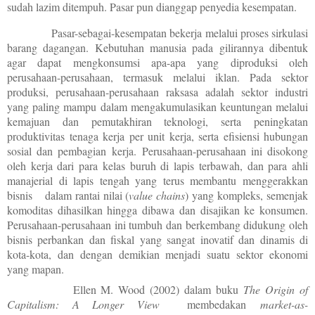
sudah lazim ditempuh. Pasar pun dianggap penyedia kesempatan.
Pasar-sebagai-kesempatan bekerja melalui proses sirkulasi
barang dagangan. Kebutuhan manusia pada gilirannya dibentuk
agar dapat mengkonsumsi apa-apa yang diproduksi oleh
perusahaan-perusahaan, termasuk melalui iklan. Pada sektor
produksi, perusahaan-perusahaan raksasa adalah sektor industri
yang paling mampu dalam mengakumulasikan keuntungan melalui
kemajuan dan pemutakhiran teknologi, serta peningkatan
produktivitas tenaga kerja per unit kerja, serta efisiensi hubungan
sosial dan pembagian kerja.
Perusahaan-perusahaan ini disokong
oleh kerja dari para kelas buruh di lapis terbawah, dan para ahli
manajerial di lapis tengah yang terus membantu menggerakkan
bisnis dalam rantai nilai (
value chains
) yang kompleks, semenjak
komoditas dihasilkan hingga dibawa dan disajikan ke konsumen.
Perusahaan-perusahaan ini tumbuh dan berkembang didukung oleh
bisnis perbankan dan fiskal yang sangat inovatif dan dinamis di
kota-kota, dan dengan demikian menjadi suatu sektor ekonomi
yang mapan.
Ellen M. Wood (2002) dalam buku
The Origin of
Capitalism: A Longer View
membedakan
market-as-