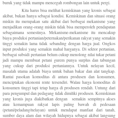
buruk yang tidak mampu mencegah rombongan lain untuk pergi.
Kita harus bisa melihat kemiskinan yang kronis sebagai
akibat, bukan hanya sebagai kondisi. Kemiskinan dan situasi orang
miskin itu merupakan satu akibat dari berbagai mekanisme yang
menjadikan orang-orang miskin tidak bisa memperoleh pendapatan
sebagaimana semestinya. Mekanisme-mekanisme itu mencakup
biaya produksi pertanian/peternakan/perikanan rakyat yang semakin
tinggi semakin lama tidak sebanding dengan harga jual. Ongkos
input produksi yang semakin mahal harganya. Di sektor pertanian,
berbagai subsidi pertanian belum cukup menolong nilai tukar petani
jadi mampu membuat petani gurem punya surplus dan tabungan
yang cukup dari produksi pertaniannya. Untuk nelayan kecil,
masalah utama adalah biaya untuk bahan bakar dan alat tangkap.
Rantai pasokan komoditas di antara produsen dan konsumen,
menciptakan ekonomi rente tersendiri. Walau harga komoditas di
konsumen tinggi tapi tetap harga di produsen rendah. Untung dari
para pengumpul dan pedagang tidak dimiliki produsen. Kemiskinan
yang kronis juga diakibatkan dengan semakin sempitnya akses
atau kemampuan rakyat lapis paling bawah di pedesaan
(petani/peladang/nelayan) untuk mendapat manfaat dari tanah,
sumber daya alam dan wilayah hidupnya sebagai akibat langsung