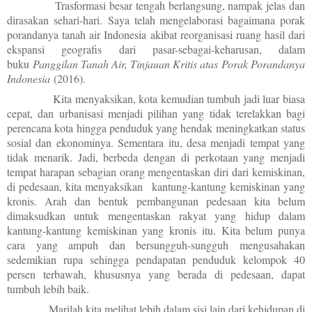
Trasformasi besar tengah berlangsung, nampak jelas dan
dirasakan sehari-hari.
Saya telah mengelaborasi bagaimana porak
porandanya tanah air Indonesia akibat reorganisasi ruang hasil dari
ekspansi geografis dari pasar-sebagai-keharusan, dalam
buku
Panggilan Tanah Air, Tinjauan Kritis atas
Porak Porandanya
Indonesia
(2016).
Kita menyaksikan, k
ota kemudian tumbuh jadi luar biasa
cepat, dan urbanisasi menjadi pilihan yang tidak terelakkan bagi
perencana kota hingga penduduk yang hendak meningkatkan status
sosial dan ekonominya. Sementara itu, desa menjadi tempat yang
tidak menarik. Jadi, b
erbeda dengan di perkotaan yang menjadi
tempat harapan sebagian orang mengentaskan diri dari kemiskinan,
di pedesaan, kita menyaksikan kantung-kantung kemiskinan yang
kronis. Arah dan bentuk pembangunan pedesaan kita belum
dimaksudkan untuk mengentaskan rakyat yang hidup dalam
kantung-kantung kemiskinan yang kronis itu. Kita belum punya
cara yang ampuh dan bersungguh-sungguh mengusahakan
sedemikian rupa sehingga pendapatan penduduk kelompok 40
persen terbawah, khususnya yang berada di pedesaan, dapat
tumbuh lebih baik.
Marilah kita melihat lebih dalam sisi lain dari kehidupan di