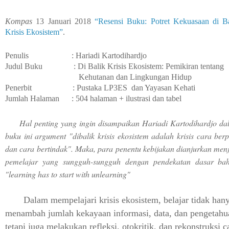
Kompas
13 Januari 2018
“Resensi Buku: Potret Kekuasaan di B
Krisis Ekosistem”
.
Penulis : Hariadi Kartodihar
d
jo
Judul Buku : Di Balik Krisis Ekosistem: Pemikiran tentang
Kehutanan dan
Lingkungan Hidup
Penerbit : Pustaka LP3ES dan Yayasan Kehati
Jumlah Halaman : 504 halaman + ilustrasi dan tabel
Hal penting yang ingin disampaikan Hariadi Kartodihardjo da
buku ini argument "dibalik krisis ekosistem adalah krisis cara berp
dan cara bertindak". Maka, para penentu kebijakan dianjurkan men
pemelajar yang sungguh-sungguh dengan pendekatan dasar ba
"learning has to start with unlearning"
Dalam mempelajari krisis ekosistem, belajar tidak han
menambah jumlah kekayaan informasi, data, dan pengetahu
tetapi juga melakukan refleksi, otokritik, dan rekonstruksi c