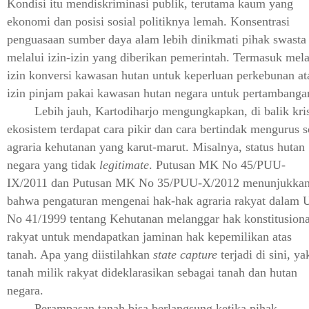
Kondisi itu mendiskriminasi publik, terutama kaum yang
ekonomi dan posisi sosial politiknya lemah. Konsentrasi
penguasaan sumber daya alam lebih dinikmati pihak swasta
melalui izin-izin yang diberikan pemerintah. Termasuk mela
izin konversi kawasan hutan untuk keperluan perkebunan at
izin pinjam pakai kawasan hutan negara untuk pertambanga
Lebih jauh, Kartodiharjo mengungkapkan, di balik kris
ekosistem terdapat cara pikir dan cara bertindak mengurus s
agraria kehutanan yang karut-marut. Misalnya, status hutan
negara yang tidak
legitimate
. Putusan MK No 45/PUU-
IX/2011 dan Putusan MK No 35/PUU-X/2012 menunjukka
bahwa pengaturan mengenai hak-hak agraria rakyat dalam
No 41/1999 tentang Kehutanan melanggar hak konstitusiona
rakyat untuk mendapatkan jaminan hak kepemilikan atas
tanah. Apa yang diistilahkan
state capture
terjadi di sini, ya
tanah milik rakyat dideklarasikan sebagai tanah dan hutan
negara.
Perampasan tanah bisa berlangsung ketika pihak