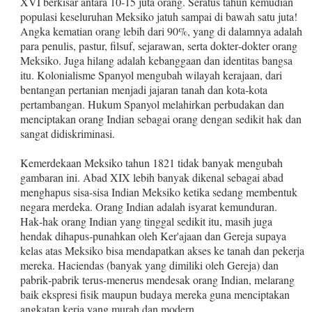
XVI ber­kisar antara 10‑15 juta orang. Seratus tahun kemudian
populasi keseluruhan Meksiko jatuh sampai di bawah satu juta!
Angka kematian orang lebih dari 90%, yang di dalam­nya adalah
para penulis, pastur, filsuf, sejarawan, serta dok­ter‑dokter orang
Meksiko. Juga hilang adalah kebanggaan dan identitas bangsa
itu. Kolonialisme Spanyol mengubah wilayah kerajaan, dari
bentangan pertanian menjadi jajaran tanah dan kota‑kota
pertambangan. Hukum Spanyol me­lahirkan perbudakan dan
menciptakan orang Indian se­bagai orang dengan sedikit hak dan
sangat didiskriminasi.
Kemerdekaan Meksiko tahun 1821 tidak banyak meng­ubah
gambaran ini. Abad XIX lebih banyak dikenal sebagai abad
menghapus sisa‑sisa Indian Meksiko ketika sedang membentuk
negara merdeka. Orang Indian adalah isyarat kemunduran.
Hak‑hak orang Indian yang tinggal sedikit itu, masih juga
hendak dihapus‑punahkan oleh Ker'ajaan dan Gereja supaya
kelas atas Meksiko bisa mendapatkan akses ke tanah dan pekerja
mereka. Haciendas (banyak yang dimiliki oleh Gereja) dan
pabrik‑pabrik terus‑menerus mendesak orang Indian, melarang
baik ekspresi fisik maupun budaya mereka guna menciptakan
angkatan kerja yang murah dan modern.