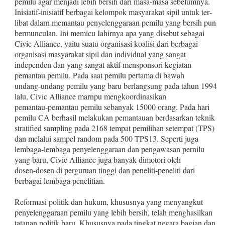
pemilu agar menjadi lebih bersih dari masa‑masa sebelumnya.
Inisiatif‑inisiatif berbagai kelompok masyarakat sipil untuk ter­
libat dalarn memantau penyelenggaraan pemilu yang bersih pun
bermunculan. Ini memicu Iahirnya apa yang disebut sebagai
Civic Alliance, yaitu suatu organisasi koalisi dari berbagai
organisasi masyarakat sipil dan individual yang sangat
independen dan yang sangat aktif mensponsori kegiatan
pemantau pemilu. Pada saat pemilu pertama di bawah
undang‑undang pemilu yang baru ber­langsung pada tahun 1994
lalu, Civic Alliance marnpu mengkoor­dinasikan
pemantau‑pemantau pemilu sebanyak 15000 orang. Pada hari
pemilu CA berhasil melakukan pemantauan berdasar­kan teknik
stratified sampling pada 2168 tempat pemilihan se­tempat (TPS)
dan melalui sampel random pada 500 TPS13. Seperti juga
lembaga‑lembaga penyelenggaraan dan pengawasan pernilu
yang baru, Civic Alliance juga banyak dimotori oleh
dosen‑dosen di perguruan tinggi dan peneliti‑peneliti dari
berbagai lembaga penelitian.
Reformasi politik dan hukum, khususnya yang menyangkut
penyelenggaraan pemilu yang lebih bersih, telah menghasilkan
tatanan politik baru. Khususnya pada tingkat negara bagian dan