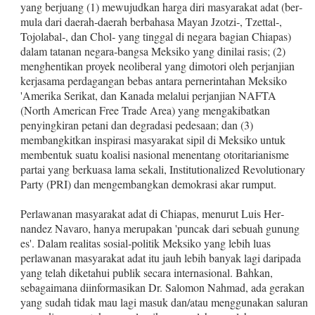
yang berjuang (1) mewujudkan harga diri masyarakat adat (ber­
mula dari daerah‑daerah berbahasa Mayan Jzotzi‑, Tzettal‑,
Tojo­labal‑, dan Chol‑ yang tinggal di negara bagian Chiapas)
dalam tatanan negara‑bangsa Meksiko yang dinilai rasis; (2)
menghenti­kan proyek neoliberal yang dimotori oleh perjanjian
kerjasama perdagangan bebas antara pernerintahan Meksiko
'Amerika Seri­kat, dan Kanada melalui perjanjian NAFTA
(North American Free Trade Area) yang mengakibatkan
penyingkiran petani dan degra­dasi pedesaan; dan (3)
membangkitkan inspirasi masyarakat sipil di Meksiko untuk
membentuk suatu koalisi nasional menentang otoritarianisme
partai yang berkuasa lama sekali, Institutiona­lized Revolutionary
Party (PRI) dan mengembangkan demokrasi akar rumput.
Perlawanan masyarakat adat di Chiapas, menurut Luis Her­
nandez Navaro, hanya merupakan 'puncak dari sebuah gunung
es'. Dalam realitas sosial‑politik Meksiko yang lebih luas
perlawa­nan masyarakat adat itu jauh lebih banyak lagi daripada
yang telah diketahui publik secara internasional. Bahkan,
sebagaimana diinformasikan Dr. Salomon Nahmad, ada gerakan
yang sudah tidak mau lagi masuk dan/atau menggunakan saluran