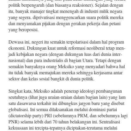
politik berpengaruh (dan biasanya reaksioner). Sejalan dengan
itu, banyak manajer tingkat menengah di industri milik negara
yang segera. diprivati­sasi menggencarkan suara politik mereka
dan menyamakan pijak­an dengan gerakan pekerja dan petani
yang beroposisi.
Dewasa ini, negeri itu semakin terpolarisasi dalam hal program
ekonomi. Dukungan kuat untuk reformasi neoliberal tetap men­
jadi kebijakan negara (dengan dukungan luas dari dunia inter­
nasional) dan para industrialis di bagian Utara. Tetapi dengan
semakin banyaknya orang Meksiko yang menyadari bahwa hal
itu tidak banyak memajukan mereka sehingga kerjasama antar
sektor dan kelas sosial bangkit di dunia politik.
Singkat kata, Meksiko adalah penerap ideologi pembangunan
seutuhnya (lihat juga uraian‑uraian dalam bagian lain) yang lam
satu dasawarsa terkahir ini dibungkus jargon baru yang disebut
globalisasi. Ini semua dilaksanakan melalui domi­nasi partai
(dictatorship party) PRI (sebelumnya PRM, dan sebelumnya lagi
PNR) selama lebih dari 70 tahun belakang­an ini. Sentralisasi
kekuasaan ini tercipta‑tepatnya dicip­takan‑terutama melalui