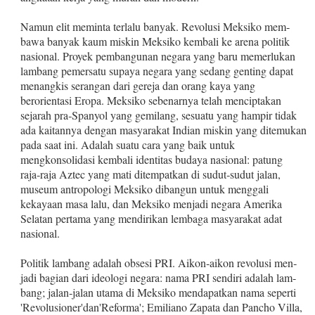
Namun elit meminta terlalu banyak. Revolusi Meksiko mem­
bawa banyak kaum miskin Meksiko kembali ke arena politik
nasional. Proyek pembangunan negara yang baru memerlukan
lambang pemersatu supaya negara yang sedang genting dapat
menangkis serangan dari gereja dan orang kaya yang
berorientasi Eropa. Meksiko sebenarnya telah menciptakan
sejarah pra‑Spa­nyol yang gemilang, sesuatu yang hampir tidak
ada kaitannya de­ngan masyarakat Indian miskin yang ditemukan
pada saat ini. Adalah suatu cara yang baik untuk
mengkonsolidasi kembali iden­titas budaya nasional: patung
raja‑raja Aztec yang mati ditempat­kan di sudut‑sudut jalan,
museum antropologi Meksiko dibangun untuk menggali
kekayaan masa lalu, dan Meksiko menjadi negara Amerika
Selatan pertama yang mendirikan lembaga masyarakat adat
nasional.
Politik lambang adalah obsesi PRI. Aikon‑aikon revolusi men­
jadi bagian dari ideologi negara: nama PRI sendiri adalah lam­
bang; jalan‑jalan utama di Meksiko mendapatkan nama seperti
'Revolusioner'dan'Reforma'; Emiliano Zapata dan Pancho Villa,