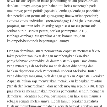
bawa masuk sejumlah besar pendukung dalam proses‑proses
dan/ atau upaya‑upaya perubahan itu: kelas menengah pada
umum­nya; partai politik (oposisi); lembaga‑lembaga penelitian
dan pen­didikan (termasuk guru‑guru); ilmuwan'independen';
aktivis‑ak­tivis 'individual' (non‑lembaga); LSM (baik nasional,
propinsi, maupun lokal/distrik); organisasi massa (termasuk
serikat buruh, serikat petani, serikat perempuan, d1l.);
lembaga‑lembaga Masya­rakat Adat; komunitas; dan
kelompok‑kelompok kepentingan lainnya.
Dengan demikian, suara perlawanan Zapatista melintasi fakta­
fakta penderitaan lokal dengan membongkar akar‑akar
penyebab­nya: kontradiksi di dalam sistem kapitalisme dunia
yang muara­nya di Meksiko ini tidak dapat dibendung dan
bahkan diperderas oleh Pemerintah Federal Meksiko. Inilah
yang dihadapi langsung oleh dengan gerakan Zapatista. Gerakan
Zapatista bukan saja me­nyatakan melakukan kebajikan revolusi
('tanah dan kemerdeka­an') dari nenek moyang republik itu, tetapi
juga mereka meng­gunakan retorika pemerintah sendiri mengenai
demokrasi, identi­tas budaya, partisipasi, dan hak asasi manusia
sebagai senjata melawannya. Lebih lanjut, gerakan Zapatista
telah membum­bung‑membahana, seperti banyak gerakan sosial