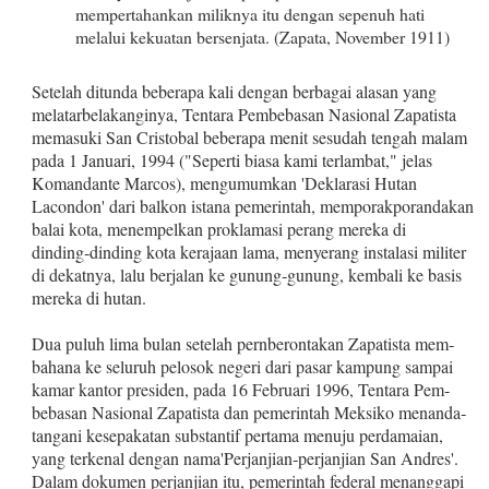
mempertahankan miliknya itu dengan sepenuh hati
melalui kekuatan bersenjata. (Zapata, November 1911)
Setelah ditunda beberapa kali dengan berbagai alasan yang
melatarbelakanginya, Tentara Pembebasan Nasional Zapatista
memasuki San Cristobal beberapa menit sesudah tengah malam
pada 1 Januari, 1994 ("Seperti biasa kami ter­lambat," jelas
Komandante Marcos), mengumumkan 'Deklarasi Hutan
Lacondon' dari balkon istana pemerintah, memporak­porandakan
balai kota, menempelkan proklamasi perang mereka di
dinding‑dinding kota kerajaan lama, menyerang instalasi mili­ter
di dekatnya, lalu berjalan ke gunung‑gunung, kembali ke basis
mereka di hutan.
Dua puluh lima bulan setelah pernberontakan Zapatista mem­
bahana ke seluruh pelosok negeri dari pasar kampung sampai
kamar kantor presiden, pada 16 Februari 1996, Tentara Pem­
bebasan Nasional Zapatista dan pemerintah Meksiko menanda­
tangani kesepakatan substantif pertama menuju perdamaian,
yang terkenal dengan nama'Perjanjian‑perjanjian San Andres'.
Dalam dokumen perjanjian itu, pemerintah federal menanggapi