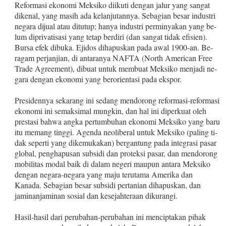
Reformasi ekonomi Meksiko diikuti dengan jalur yang sangat
dikenal, yang masih ada kelanjutannya. Sebagian besar industri
negara dijual atau ditutup; hanya industri perminyakan yang be­
lum diprivatisasi yang tetap berdiri (dan sangat tidak efisien).
Bursa efek dibuka. Ejidos dihapuskan pada awal 1900‑an. Be­
ragam perjanjian, di antaranya NAFTA (North American Free
Trade Agreement), dibuat untuk membuat Meksiko menjadi ne­
gara dengan ekonomi yang berorientasi pada ekspor.
Presidennya sekarang ini sedang mendorong reformasi‑refor­masi
ekonomi ini semaksimal mungkin, dan hal ini diperkuat oleh
prestasi bahwa angka pertumbuhan ekonomi Meksiko yang baru
itu memang tinggi. Agenda neoliberal untuk Meksiko (paling ti­
dak seperti yang dikemukakan) bergantung pada integrasi pasar
global, penghapusan subsidi dan proteksi pasar, dan mendorong
mobilitas modal baik di dalam negeri maupun antara Meksiko
dengan negara‑negara yang maju terutama Amerika dan
Kanada. Sebagian besar subsidi pertanian dihapuskan, dan
jaminan­jaminan sosial dan kesejahteraan dikurangi.
Hasil‑hasil dari perubahan‑perubahan ini menciptakan pihak