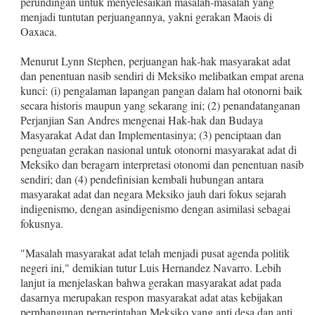
perunding­an untuk menyelesaikan masalah‑masalah yang
menjadi tuntutan perjuangannya, yakni gerakan Maois di
Oaxaca.
Menurut Lynn Stephen, perjuangan hak‑hak masyarakat adat
dan penentuan nasib sendiri di Meksiko melibatkan empat arena
kunci: (i) pengalaman lapangan pangan dalam hal otonorni baik
secara historis maupun yang sekarang ini; (2) penandatanganan
Per­janjian San Andres mengenai Hak‑hak dan Budaya
Masyarakat Adat dan Implementasinya; (3) penciptaan dan
penguatan gerak­an nasional untuk otonorni masyarakat adat di
Meksiko dan be­ragarn interpretasi otonomi dan penentuan nasib
sendiri; dan (4) pendefinisian kembali hubungan antara
masyarakat adat dan ne­gara Meksiko jauh dari fokus sejarah
indigenismo, dengan asindigenismo dengan asimi­lasi sebagai
fokusnya.
"Masalah masyarakat adat telah menjadi pusat agenda politik
negeri ini," demikian tutur Luis Hernandez Navarro. Lebih
lanjut ia menjelaskan bahwa gerakan masyarakat adat pada
dasarnya merupakan respon masyarakat adat atas kebijakan
pernbangunan pernerintahan Meksiko yang anti desa dan anti