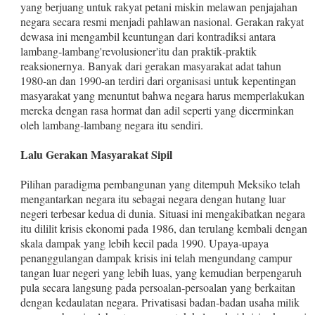
yang berjuang untuk rakyat petani miskin melawan penjajahan
negara secara resmi menjadi pahlawan nasional. Gerakan rakyat
dewasa ini mengambil keuntungan dari kontradiksi antara
lambang‑lambang'revolusioner'itu dan praktik‑praktik
reaksioner­nya. Banyak dari gerakan masyarakat adat tahun
1980‑an dan 1990‑an terdiri dari organisasi untuk kepentingan
masyarakat yang menuntut bahwa negara harus memperlakukan
mereka de­ngan rasa hormat dan adil seperti yang dicerminkan
oleh lam­bang‑lambang negara itu sendiri.
Lalu Gerakan Masyarakat Sipil
Pilihan paradigma pembangunan yang ditempuh Meksiko te­lah
mengantarkan negara itu sebagai negara dengan hutang luar
negeri terbesar kedua di dunia. Situasi ini mengakibatkan negara
itu dililit krisis ekonomi pada 1986, dan terulang kembali dengan
skala dampak yang lebih kecil pada 1990. Upaya‑upaya
penanggu­langan dampak krisis ini telah mengundang campur
tangan luar negeri yang lebih luas, yang kemudian berpengaruh
pula secara langsung pada persoalan‑persoalan yang berkaitan
dengan ke­daulatan negara. Privatisasi badan‑badan usaha milik