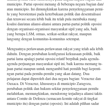
municipio. Partai oposisi menang di beberapa negara bagian dan/
atau municipio. Ini dimungkinkan karena penyelenggaraan pemi­
lu yang berorientasi pada keterbukaan politik dan desentralisasi
dan terawasi secara lebih baik itu telah pula membuka ruang
koa­lisi dan/atau aliansi‑aliansi antara partai‑partai politik oposisi
dengan organisasi‑organisasi masyarakat sipil yang ada, baik
yang berupa LSM, ormas, serikat‑serikat rakyat, maupun
langsung de­ngan komunitas‑komunitas setempat.
Menguatnya perlawanan‑perlawanan rakyat yang telah ada le­bih
dahulu. Dengan perubahan konfigurasi kekuasaan politik, ba­ik
partai lama apalagi partai oposisi relatif berpihak pada agenda­
agenda perjuangan masyarakat sipil ini, baik karena memang tu­
juan partai maupun untuk mengambil hati pemilih bagi kepenti­
ngan partai pada pemilu‑pemilu yang akan datang. Dua
pelajaran dapat diperoleh dari dua negara bagian: Veracruz dan
Oaxaca. Di Veracruz, khususnya di municipio Zaragoza,
perubahan politik dan hukum sekitar penyelenggaraan pemilu
melahirkan, me­mungkinkan, mendorong terjadinya aliansi taktis
antara Comite de Defenza (semacam komite rakyat di tingkat
municipio itu) de­ngan partai (oposisi). Ini adalah pilihan sadar