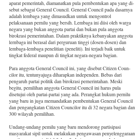
aparat pemerintah, diamanatkan pula pernbentukan apa yang di­
sebut sebagai General Council. General Council pada dasarnya
adalah lembaga yang dimasudkan untuk mengontrol
pelaksanaan pernilu yang bersih. Lembaga ini diisi oleh warga
negara yang bu­kan anggota partai dan bukan pula anggota
birokrasi pemerintah­an. Dalam praktiknya kebanyakan anggota
lernbaga ini berasal dari perguruan tinggi (dosen‑dosen) dan
lembaga‑lembaga pe­nelitian (peneliti). Ini terjadi baik untuk
tingkat federal maupun di tingkat negara‑negara bagian.
Para anggota General Council ini, yang disebut Citizen Coun­
cilor itu, tentunyajuga diharapkan independen. Bebas dari
penga­ruh partai politik dan birokrasi pernerintahan. Meski
begitu, pe­milihan anggota General Council ini harus pula
disetujui oleh par­tai‑partai yang ada. Perangkat hukum pernilu
yang baru in juga memandatkan pembentukan General Council
dan pengangkatan Citizen Councilor itu di 32 negara bagian dan
300 wilayah pe­milihan.
Undang‑undang pemilu yang baru mendorong partisipasi
masyarakat sipil untuk melakukan pengawasan penyelenggaraan