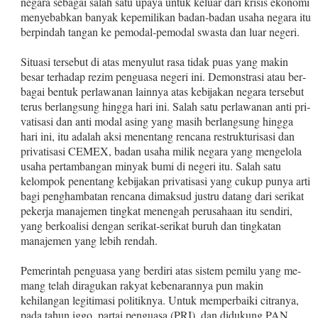
negara se­bagai salah satu upaya untuk keluar dari krisis ekonomi
menye­babkan banyak kepemilikan badan‑badan usaha negara itu
ber­pindah tangan ke pemodal‑pemodal swasta dan luar negeri.
Situasi tersebut di atas menyulut rasa tidak puas yang makin
besar terhadap rezim penguasa negeri ini. Demonstrasi atau ber­
bagai bentuk perlawanan lainnya atas kebijakan negara tersebut
terus berlangsung hingga hari ini. Salah satu perlawanan anti pri­
vatisasi dan anti modal asing yang masih berlangsung hingga
hari ini, itu adalah aksi menentang rencana restrukturisasi dan
privati­sasi CEMEX, badan usaha milik negara yang mengelola
usaha per­tambangan minyak bumi di negeri itu. Salah satu
kelompok pe­nentang kebijakan privatisasi yang cukup punya arti
bagi peng­hambatan rencana dimaksud justru datang dari serikat
pekerja manajemen tingkat menengah perusahaan itu sendiri,
yang ber­koalisi dengan serikat‑serikat buruh dan tingkatan
manajemen yang lebih rendah.
Pemerintah penguasa yang berdiri atas sistem pemilu yang me­
mang telah diragukan rakyat kebenarannya pun makin
kehilangan legitimasi politiknya. Untuk memperbaiki citranya,
pada tahun iggo, partai penguasa (PRI), dan didukung PAN