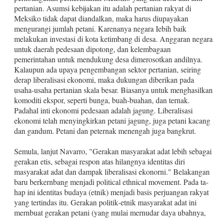
pertanian. Asumsi kebijakan itu adalah pertanian rakyat di
Meksiko tidak dapat di­andalkan, maka harus diupayakan
mengurangi jumlah petani. Karenanya negara Iebih baik
melakukan investasi di kota ketimbang di desa. Anggaran negara
untuk daerah pedesaan dipotong, dan kelembagaan
pemerintahan untuk mendukung desa dimerosot­kan andilnya.
Kalaupun ada upaya pengembangan sektor pertani­an, seiring
derap liberalisasi ekonomi, maka dukungan diberikan pada
usaha‑usaha pertanian skala besar. Biasanya untuk meng­hasilkan
komoditi ekspor, seperti bunga, buah‑buahan, dan ter­nak.
Padahal inti ekonomi pedesaan adalah jagung. Liberalisasi
ekonomi telah menyingkirkan petani jagung, juga petani kacang
dan gandum. Petani dan peternak menengah juga bangkrut.
Semula, lanjut Navarro, "Gerakan masyarakat adat lebih se­bagai
gerakan etis, sebagai respon atas hilangnya identitas diri
masyarakat adat dan dampak liberalisasi ekonorni." Belakangan
baru berkernbang menjadi political ethnical movement. Pada ta­
hap ini identitas budaya (etnik) menjadi basis perjuangan rakyat
yang tertindas itu. Gerakan politik‑etnik masyarakat adat ini
mernbuat gerakan petani (yang mulai mernudar daya ubahnya,