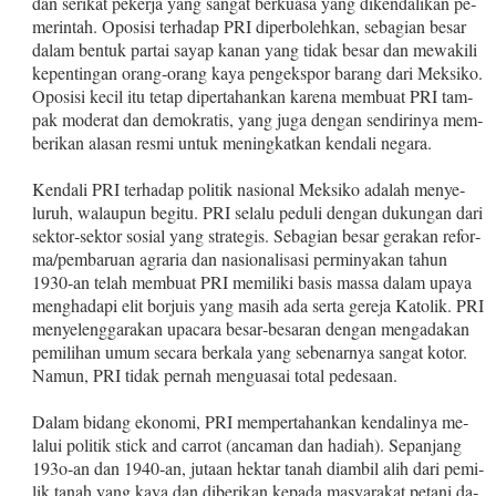
dan serikat pekerja yang sangat berkuasa yang dikendalikan pe­
merintah. Oposisi terhadap PRI diperbolehkan, sebagian besar
dalam bentuk partai sayap kanan yang tidak besar dan mewakili
kepentingan orang‑orang kaya pengekspor barang dari Meksiko.
Oposisi kecil itu tetap dipertahankan karena membuat PRI tam­
pak moderat dan demokratis, yang juga dengan sendirinya mem­
berikan alasan resmi untuk meningkatkan kendali negara.
Kendali PRI terhadap politik nasional Meksiko adalah menye­
luruh, walaupun begitu. PRI selalu peduli dengan dukungan dari
sektor‑sektor sosial yang strategis. Sebagian besar gerakan refor­
ma/pembaruan agraria dan nasionalisasi perminyakan tahun
1930‑an telah membuat PRI memiliki basis massa dalam upaya
menghadapi elit borjuis yang masih ada serta gereja Katolik. PRI
menyelenggarakan upacara besar‑besaran dengan mengadakan
pemilihan umum secara berkala yang sebenarnya sangat kotor.
Namun, PRI tidak pernah menguasai total pedesaan.
Dalam bidang ekonomi, PRI mempertahankan kendalinya me­
lalui politik stick and carrot (ancaman dan hadiah). Sepanjang
193o‑an dan 1940‑an, jutaan hektar tanah diambil alih dari pemi­
lik tanah yang kaya dan diberikan kepada masyarakat petani da­