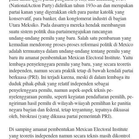
(NationalAction Party) didirikan tahun 193o‑an dan merupakan
partai kanan yang digerakkan oleh para pastur katolik yang
konservatif, para banker, dan konglomerat industri di bagian
Utara Meksiko. Pada dasarnya mereka hendak membangun
suatu sistem politik dua‑partai­mengajukan rancangan
undang‑undang pemilu yang baru. Salah satu pembaruan yang
kemudian mendorong proses‑proses refor­masi politik di Mexico
adalah termuatnya dalam undang‑undang tentang pemilu yang
baru itu amanat pembentukan Mexican Electoral Institute. Yaitu
lembaga penyelenggara pemilu yang baru, yang secara teoretis
independen, namun secara praktik tetap di bawah kendali partai
berkuasa (PRI). Ini terjadi karena, meski di dalam lembaga itu
duduk pihak‑pihak yang relatif independen sebagai
penyelenggara pemilu, namun aspek‑aspek teknis pe­
nyelenggaraan pemilu, seperti kegiatan pendaftaran pemilih, pe­
ngiriman hasil pemilu di wilayah‑wiiayah pemilihan ke panitia
negara bagian dan federal, tetap tergantung, tepatnya dikuasai
oleh, birokrasi (yang dikuasa partai pemerintah PRI).
Di samping amanat pembentukan Mexican Electoral Institute
yang teoretis independen namun secara teknis masih dikontrol