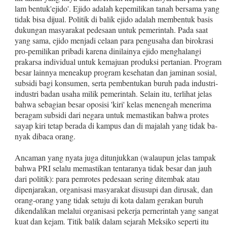
lam bentuk'ejido'. Ejido adalah kepemilikan tanah bersama yang
tidak bisa dijual. Politik di balik ejido adalah membentuk basis
dukungan masyarakat pedesaan untuk pemerintah. Pada saat
yang sama, ejido menjadi celaan para pengusaha dan birokrasi
pro‑pemilikan pribadi karena dinilainya ejido menghalangi
prakarsa individual untuk kemajuan produksi pertanian. Program
besar lainnya meneakup program kesehatan dan jaminan sosial,
subsidi bagi konsumen, serta pembentukan buruh pada industri­
industri badan usaha milik pemerintah. Selain itu, terlihat jelas
bahwa sebagian besar oposisi 'kiri' kelas menengah menerima
beragam subsidi dari negara untuk memastikan bahwa protes
sayap kiri tetap berada di kampus dan di majalah yang tidak ba­
nyak dibaca orang.
Ancaman yang nyata juga ditunjukkan (walaupun jelas tampak
bahwa PRI selalu memastikan tentaranya tidak besar dan jauh
dari politik): para pemrotes pedesaan sering ditembak atau
dipenjarakan, organisasi masyarakat disusupi dan dirusak, dan
orang‑orang yang tidak setuju di kota dalam gerakan buruh
dikendalikan melalui organisasi pekerja pernerintah yang sangat
kuat dan kejam. Titik balik dalam sejarah Mek­siko seperti itu