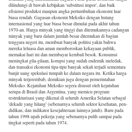
dilindungi di bawah kebijakan 'substitusi impor', dan baik
efisien­si produksi maupun angka pertumbuhan ekonomi luar
biasa ren­dah. Gagasan ekonomi Meksiko dengan hutang
internasional yang luar biasa besar dimulai pada akhir tahun
1970‑an. Harga minyak yang tinggi dan ditemukannya cadangan
minyak yang baru dalam jumlah besar ditemukan di bagian
tenggara negeri itu, membuat banyak politisi yakin bahwa
mereka leluasa dan aman memboros­kan kekayaan publik,
memakai hari ini dan membayar kembali besok. Konsumsi
meningkat gila‑gilaan, korupsi yang sudah ende­mik meledak,
dan transaksi ekonomi tipa‑tipu banyak sekali ter­jadi sementara
banjir uang spekulasi tumpah ke dalam negara itu. Ketika harga
minyak terjerembab, demikian juga dengan pe­merintahan
Meksiko. Kejatuhan Meksiko segera disusul oleh ke­jatuhan
serupa di Brasil dan Argentina, yang memicu program
restrukturisasi yang dikenal di seluruh Amerika Selatan sebagal
'dekade yang hilang' (sebenarnya seluruh sektor kesehatan, pen­
didikan, dan indikator kesejahteraan lainnya jatuh). Baru pada
tahun 1998 upah pekerja yang sebenarnya pulih sampai pada
ting­kat seperti pada tahun 1974.