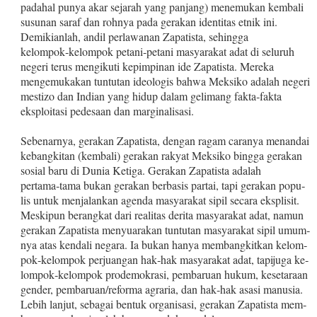
padahal punya akar sejarah yang panjang) menemukan kembali
susunan saraf dan rohnya pada gerakan identitas etnik ini.
Demikianlah, andil perlawanan Zapatista, sehingga
kelompok‑kelom­pok petani‑petani masyarakat adat di seluruh
negeri terus meng­ikuti kepimpinan ide Zapatista. Mereka
mengemukakan tuntutan ideologis bahwa Meksiko adalah negeri
mestizo dan Indian yang hidup dalam gelimang fakta‑fakta
eksploitasi pedesaan dan marginalisasi.
Sebenarnya, gerakan Zapatista, dengan ragam caranya me­nandai
kebangkitan (kembali) gerakan rakyat Meksiko bingga gerakan
sosial baru di Dunia Ketiga. Gerakan Zapatista adalah
pertama‑tama bukan gerakan berbasis partai, tapi gerakan popu­
lis untuk menjalankan agenda masyarakat sipil secara eksplisit.
Meskipun berangkat dari realitas derita masyarakat adat, namun
gerakan Zapatista menyuarakan tuntutan masyarakat sipil umum­
nya atas kendali negara. Ia bukan hanya membangkitkan kelom­
pok‑kelompok perjuangan hak‑hak masyarakat adat, tapijuga ke­
lompok‑kelompok prodemokrasi, pembaruan hukum, kesetaraan
gender, pembaruan/reforma agraria, dan hak‑hak asasi manusia.
Lebih lanjut, sebagai bentuk organisasi, gerakan Zapatista mem­