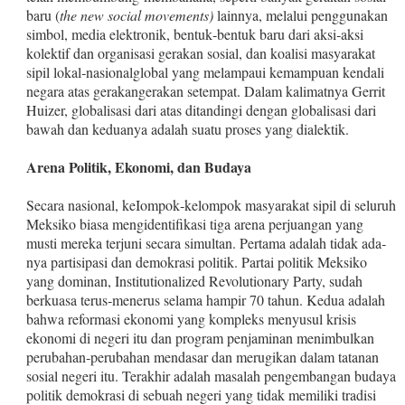
baru (
the new social movements)
lainnya, melalui penggunakan
simbol, media elektronik, bentuk‑bentuk baru dari aksi‑aksi
kolektif dan organi­sasi gerakan sosial, dan koalisi masyarakat
sipil lokal‑nasional­global yang melampaui kemampuan kendali
negara atas gerakan­gerakan setempat. Dalam kalimatnya Gerrit
Huizer, globalisasi dari atas ditandingi dengan globalisasi dari
bawah dan keduanya adalah suatu proses yang dialektik.
Arena Politik, Ekonomi, dan Budaya
Secara nasional, keIompok‑kelompok masyarakat sipil di se­luruh
Meksiko biasa mengidentifikasi tiga arena perjuangan yang
musti mereka terjuni secara simultan. Pertama adalah tidak ada­
nya partisipasi dan demokrasi politik. Partai politik Meksiko
yang dominan, Institutionalized Revolutionary Party, sudah
berkuasa terus‑menerus selama hampir 70 tahun. Kedua adalah
bahwa re­formasi ekonomi yang kompleks menyusul krisis
ekonomi di ne­geri itu dan program penjaminan menimbulkan
perubahan‑per­ubahan mendasar dan merugikan dalam tatanan
sosial negeri itu. Terakhir adalah masalah pengembangan budaya
politik demo­krasi di sebuah negeri yang tidak memiliki tradisi