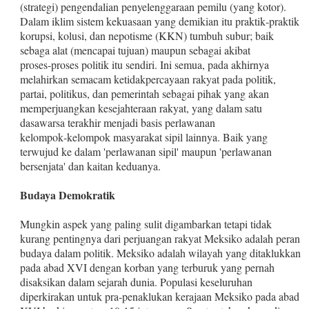
(strategi) pengendalian penye­lenggaraan pemilu (yang kotor).
Dalam iklim sistem kekua­saan yang demikian itu praktik‑praktik
korupsi, kolusi, dan nepotisme (KKN) tumbuh subur; baik
sebaga alat (men­capai tujuan) maupun sebagai akibat
proses‑proses politik itu sendiri. Ini semua, pada akhirnya
melahirkan semacam ketidakpercayaan rakyat pada politik,
partai, politikus, dan pemerintah sebagai pihak yang akan
memperjuangkan ke­sejahteraan rakyat, yang dalam satu
dasawarsa terakhir menjadi basis perlawanan
kelompok‑kelompok masyarakat sipil lainnya. Baik yang
terwujud ke dalam 'perlawanan si­pil' maupun 'perlawanan
bersenjata' dan kaitan keduanya.
Budaya Demokratik
Mungkin aspek yang paling su­lit digambarkan tetapi tidak
kurang pentingnya dari per­juangan rakyat Meksiko adalah peran
budaya dalam politik. Meksiko adalah wilayah yang ditaklukkan
pada abad XVI dengan korban yang terburuk yang pernah
disaksikan da­lam sejarah dunia. Populasi keseluruhan
diperkirakan un­tuk pra‑penaklukan kerajaan Meksiko pada abad