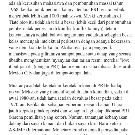
adalah kerusuhan mahasiswa dan pembu­nuhan massal tahun
1968, ketika untuk pertama kalinya tentara PRI secara terbuka
menembak lebih dan 1000 ma­hasiswa. Meski kerusuhan di
Tlatelolco itu tidaklah terlalu besar (lebih kecil dari pernbunuhan
pemberontak pedesaan di konflik‑konflik lainnya), tetapi
kenyataannya adalah bah­wa negara menyadarkan sebagian besar
kelas menengah intelektual perkotaan dengan adanya kekerasan
yang demi­kian terbuka itu. Akibatnya, para penggerak
mahasiswa pa­da gilirannya sampai pada suatu tahap yang secara
tiba­tiba menghentikan 'nyanyian dan tarian resmi' mereka: "love
it but join it" (dengan PRI) dan memulai usaha rahasia di seluruh
Mexico City dan juga di tempat‑tempat lain.
Muaranya adalah keretakan‑keretakan kendali PRI ter­hadap
rakyat Meksiko yang muncul sepuluh tahun kemudi­an, yakni di
awal 1980‑an, tidak lama setelah devaluasi be­sar pada akhir
1970‑an. Ketika itu, sebagian gubernur nega­ra bagian Utara
jatuh kepada pihak oposisi dan sebagian lagi tetap dikuasai PRI
(karena pemilihan yang kotor). Na­mun, tantangan kebanyakan
datang dari sayap kanan, dan bukan sayap kiri. Baru ketika
AS‑IMF (International Mone­tary Fund) menjadi penyedia paket