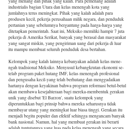
yang menang dan pihak yang kalah. Para pemenang adalah
indus­trialis bagian Utara dan kelas menengah kota yang
jumlahnya te­rus meningkat. Pihak yang kalah adalah para
produsen kecil, pe­kerja perusahaan milik negara, dan penduduk
pertanian yang sebelumnya bergantung pada harga‑harga yang
ditetapkan peme­rintah. Saat ini, Meksiko memiliki hampir 7 juta
pekerja di Ameri­ka Serikat, banyak yang berasal dan masyarakat
yang sangat mis­kin, yang pengiriman uang dari pekerja di luar
itu mampu mem­buat seluruh penduduk desa bertahan.
Kelompok yang kalah lainnya kebanyakan adalah kelas mene­
ngah tradisional Meksiko. Menyusul kebangkrutan ekonomi se­
telab program paket hutang IMF, kelas menengah profesional
dan pengusaha kecil‑yang telah berhutang dan menggadaikan
harta­nya dengan keyakinan bahwa program reformasi betul‑betul
akan membawa kesejahteraan bagi mereka‑membentuk gerakan
unik yang disebut 'El Barzon', suatu kelompok yang
diperuntukkan bagi prinsip bahwa mereka seharusnya tidak
membayar utang yang meningkat luar biasa tinggi. Gerakan itu
menjadi begitu po­puler dan efektif sehingga mengancam banyak
bank nasional. Na­mun, hal yang membuat gerakan ini berarti
adalah tuntutannya yang luas pada kelas menengah yang secara