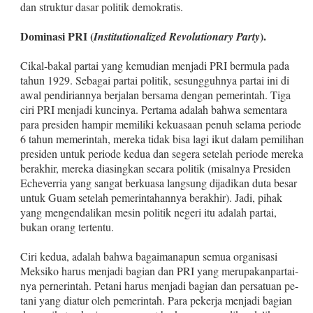
dan struktur dasar politik demokratis.
Dominasi PRI (
).
Institutionalized Revolutionary Par­ty
Cikal‑bakal partai yang kemudian menjadi PRI bermula pada
tahun 1929. Sebagai partai politik, sesungguhnya partai ini di
awal pendiriannya berjalan bersama dengan pemerintah. Tiga
ciri PRI menjadi kuncinya. Pertama adalah bahwa sementara
para presi­den hampir memiliki kekuasaan penuh selama periode
6 tahun memerintah, mereka tidak bisa lagi ikut dalam pemilihan
presi­den untuk periode kedua dan segera setelah periode mereka
ber­akhir, mereka diasingkan secara politik (misalnya Presiden
Eche­verria yang sangat berkuasa langsung dijadikan duta besar
untuk Guam setelah pemerintahannya berakhir). Jadi, pihak
yang me­ngendalikan mesin politik negeri itu adalah partai,
bukan orang tertentu.
Ciri kedua, adalah bahwa bagaimanapun semua organisasi
Meksiko harus menjadi bagian dan PRI yang merupakanpartai­
nya pernerintah. Petani harus menjadi bagian dan persatuan pe­
tani yang diatur oleh pemerintah. Para pekerja menjadi bagian