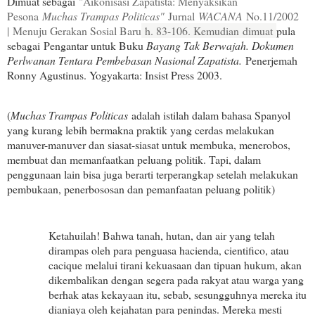
Dimuat sebagai
"Aikonisasi Zapatista: Menyaksikan
Pesona
Muchas Trampas Politicas"
Jurnal
WACANA
No.11/2002
|
Menuju Gerakan Sosial Baru
h. 83-106. Kemudian dimuat
pula
sebagai
Pengantar untuk Buku
Bayang Tak Berwajah. Dokumen
Perlwanan Tentara Pembebasan Nasional Zapatista.
Penerjemah
Ronny Agustinus. Yogyakarta: Insist Press 2003.
(
Muchas Trampas Politicas
adalah istilah dalam bahasa Spanyol
yang kurang lebih bermakna praktik yang cerdas melakukan
manuver-manuver dan siasat-siasat untuk membuka, menerobos,
membuat dan memanfaatkan peluang politik. Tapi, dalam
penggunaan lain bisa juga berarti terperangkap setelah melakukan
pembukaan, penerbososan dan pemanfaatan peluang politik)
Ketahuilah! Bahwa tanah, hutan, dan air yang telah
dirampas oleh para penguasa hacienda, cientifico, atau
cacique melalui tirani kekuasaan dan tipuan hukum, akan
dikembalikan dengan segera pada rakyat atau warga yang
berhak atas kekayaan itu, sebab, se­sungguhnya mereka itu
dianiaya oleh kejahatan para penindas. Mereka mesti