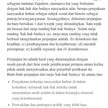
sebagian tuntutan Zapatista, utamanya hal yang berkaitan
dengan hak‑hak dan budaya masyarakat adat, berupa pengakuan
masya­rakat Indian sebagai subjek sosial dan historis sebagai
prinsip kewarganegaraan. Sesungguhnya, dokumen perjanjian
itu baru berisikan 1 dari 6 topik yang dirundingkan. Satu topik
itu berasal dari meja runding'hak‑hak budaya'. Selain meja
runding 'hak‑hak budaya' (a), meja‑meja runding yang tidak
berbasil mengeluarkan perjanjian adalah: (b) demokrasi dan
keadilan; (c) pembangunan dan kesejahteraan; (d) masalah
perempuan; (e) konflik regional; dan (f) demiliterisasi.
Perjanjian itu adalah hasil yang dimenangkan dengan
susah‑payah dari lima ronde pembicaraan pertama antara kedua
pihak untuk menyelesaikan akar penyebab pertikaian itu.
Butir‑butir perjanjian dari meja 'hak‑hak budaya' itu antara lain:
Pengakuan terhadap masyarakat Indian di dalam
konstitusi, termasuk hak‑hak mereka untuk
menentukan nasib sendiri di dalam kerangka otonomi
yang konstitusional;
Perwakilan dan partisipasi politik yang lebih luas;