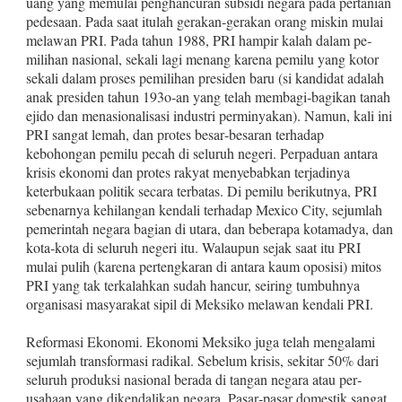
uang yang memulai penghancuran subsidi negara pada pertanian
pedesaan. Pada saat itulah gerakan‑gerakan orang miskin mulai
me­lawan PRI. Pada tahun 1988, PRI hampir kalah dalam pe­
milihan nasional, sekali lagi menang karena pemilu yang kotor
sekali dalam proses pemilihan presiden baru (si kan­didat adalah
anak presiden tahun 193o‑an yang telah mem­bagi‑bagikan tanah
ejido dan menasionalisasi industri per­minyakan). Namun, kali ini
PRI sangat lemah, dan protes besar‑besaran terhadap
kebohongan pemilu pecah di se­luruh negeri. Perpaduan antara
krisis ekonomi dan protes rakyat menyebabkan terjadinya
keterbukaan politik secara terbatas. Di pemilu berikutnya, PRI
sebenarnya kehilangan kendali terhadap Mexico City, sejumlah
pemerintah negara bagian di utara, dan beberapa kotamadya, dan
kota‑kota di seluruh negeri itu. Walaupun sejak saat itu PRI
mulai pulih (karena pertengkaran di antara kaum oposisi) mitos
PRI yang tak terkalahkan sudah hancur, seiring tumbuhnya
organisasi masya­rakat sipil di Meksiko melawan kendali PRI.
Reformasi Ekonomi. Ekonomi Meksiko juga telah meng­alami
sejumlah transformasi radikal. Sebelum krisis, sekitar 50% dari
seluruh produksi nasional berada di tangan negara atau per­
usahaan yang dikendalikan negara. Pasar‑pasar domestik sangat