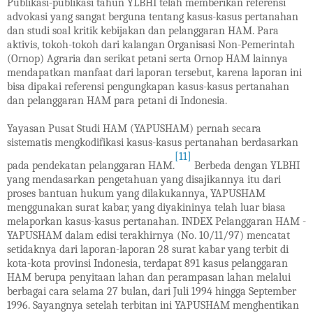
Publikasi-publikasi tahun YLBHI telah memberikan referensi
advokasi yang sangat berguna tentang kasus-kasus pertanahan
dan studi soal kritik kebijakan dan pelanggaran HAM. Para
aktivis, tokoh-tokoh dari kalangan Organisasi Non-Pemerintah
(Ornop) Agraria dan serikat petani serta Ornop HAM lainnya
mendapatkan manfaat dari laporan tersebut, karena laporan ini
bisa dipakai referensi pengungkapan kasus-kasus pertanahan
dan pelanggaran HAM para petani di Indonesia.
Yayasan Pusat Studi HAM (YAPUSHAM) pernah secara
sistematis mengkodifikasi kasus-kasus pertanahan berdasarkan
[11]
pada pendekatan pelanggaran HAM.
Berbeda dengan YLBHI
yang mendasarkan pengetahuan yang disajikannya itu dari
proses bantuan hukum yang dilakukannya, YAPUSHAM
menggunakan surat kabar, yang diyakininya telah luar biasa
melaporkan kasus-kasus pertanahan. INDEX Pelanggaran HAM -
YAPUSHAM dalam edisi terakhirnya (No. 10/11/97) mencatat
setidaknya dari laporan-laporan 28 surat kabar yang terbit di
kota-kota provinsi Indonesia, terdapat 891 kasus pelanggaran
HAM berupa penyitaan lahan dan perampasan lahan melalui
berbagai cara selama 27 bulan, dari Juli 1994 hingga September
1996. Sayangnya setelah terbitan ini YAPUSHAM menghentikan