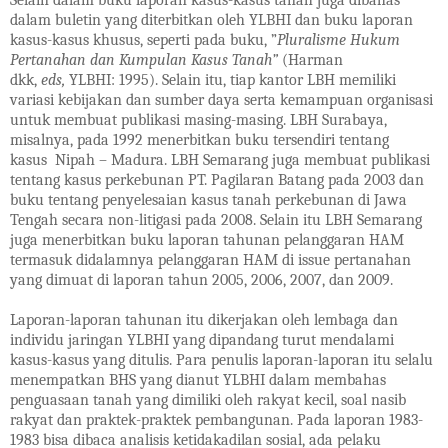
Selain dalam buku laporan kasus-kasus tanah juga dibahas
dalam buletin yang diterbitkan oleh YLBHI dan buku laporan
kasus-kasus khusus, seperti pada buku, ”
Pluralisme Hukum
Pertanahan dan Kumpulan Kasus Tanah”
(Harman
dkk,
eds,
YLBHI: 1995). Selain itu, tiap kantor LBH memiliki
variasi kebijakan dan sumber daya serta kemampuan organisasi
untuk membuat publikasi masing-masing. LBH Surabaya,
misalnya, pada 1992 menerbitkan buku tersendiri tentang
kasus Nipah – Madura. LBH Semarang juga membuat publikasi
tentang kasus perkebunan PT. Pagilaran Batang pada 2003 dan
buku tentang penyelesaian kasus tanah perkebunan di Jawa
Tengah secara non-litigasi pada 2008. Selain itu LBH Semarang
juga menerbitkan buku laporan tahunan pelanggaran HAM
termasuk didalamnya pelanggaran HAM di issue pertanahan
yang dimuat di laporan tahun 2005, 2006, 2007, dan 2009.
Laporan-laporan tahunan itu dikerjakan oleh lembaga dan
individu jaringan YLBHI yang dipandang turut mendalami
kasus-kasus yang ditulis. Para penulis laporan-laporan itu selalu
menempatkan BHS yang dianut YLBHI dalam membahas
penguasaan tanah yang dimiliki oleh rakyat kecil, soal nasib
rakyat dan praktek-praktek pembangunan. Pada laporan 1983-
1983 bisa dibaca analisis ketidakadilan sosial, ada pelaku