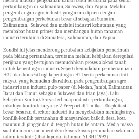
melalui industri pengolahan bahan baku terutama pada sektor
pertambangan di Kalimantan, Sulawesi, dan Papua. Melalui
pengembangan agro industri yang akan dipacu dengan
pengembangan perkebunan besar di sebagian Sumatra,
Kalimantan, Sulawesi dan melalui industri kehutanan yang
membabat hutan primer dan membangun hutan tanaman
industri terutama di Sumatera, Kalimantan, dan Papua.
Kondisi ini jelas mendorong perubahan kebijakan pemerintah
pada bidang pertanahan, terutama melalui kebijakan deregulasi
perijinan yang bertujuan memudahkan proses alokasi tanah
untuk kepentingan industri. Seperti kemudahan pemberian izin
HGU dan konsesi bagi kepentingan HTI serta perkebunan inti
rakyat, yang kemudian diarahkan pada pengembangan agro-
industri atau industri pulp-paper (di Medan, Jambi, Kalimantan
Barat dan Timur, sebagian Sulawesi dan Irian Jaya). Lalu
kebijakan Kontrak karya terhadap industri-pertambangan,
misalnya kontrak karya ke-2 Freeport di Timika. Eksploitasi
besar-besaran di sektor industri itu menyebabkan meningkatnya
konflik-konflik pertanahan di masyarakat, baik di desa, kota
maupun di pinggir dan di tengah hutan belantara. Media massa
saat itu marak memberitakan kasus-kasus pertanahan selama 5
tahun terakhir (lihat laporan tahunan YLBHI 1992).