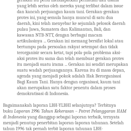
gerakan itu perlu mendapatkan perhatian dan usaha
yang lebih serius oleh mereka yang terlibat dalam issue
dan kancah perjuangan kaum tani. Gerakan-gerakan
protes ini, yang semula hanya muncul di satu dua
daerah, kini telah menyebar ke sejumlah pelosok daerah
pulau Jawa, Sumatera dan Kalimantan, Bali, dan
kawasan NTB-NTT, dengan berbagai macam
artikulasinya ... Gerakan ini memang bersifat lokal atau
bertumpu pada persoalan rakyat setempat dan tidak
terorganisir secara ketat, tapi pola-pola problema aksi-
aksi protes itu sama dan telah membuat gerakan protes
itu menjadi suatu irama ... Gerakan ini sendiri merupakan
suatu wadah perjuangannya. Karena itu di masa depan,
agenda yang menjadi pokok adalah Hak Berorganisasi
Bagi Kaum Tani. Hanya dengan organisasi, kaum tani
akan merupakan satu faktor penentu dalam proses
demokratisasi di Indonesia.
Bagaimanakah laporan LBH-YLBHI selanjutnya? Terbitnya
buku
Laporan
1996: Tahun Kekerasan – Potret Pelanggaran HAM
di Indonesia
yang dianggap sebagai laporan terbaik, ternyata
menjadi penutup penerbitan laporan-laporan tahunan. Setelah
tahun 1996 tak pernah terbit laporan tahunan LBH-