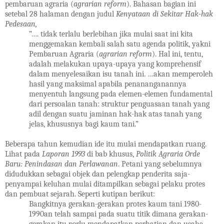
pembaruan agraria (
agrarian reform
). Bahasan bagian ini
setebal 28 halaman dengan judul
Kenyataan di Sekitar Hak-hak
Pedesaan,
”…. tidak terlalu berlebihan jika mulai saat ini kita
menggemakan kembali salah satu agenda politik, yakni
Pembaruan Agraria (
agrarian reform
). Hal ini, tentu,
adalah melakukan upaya-upaya yang komprehensif
dalam menyelesaikan isu tanah ini. …akan memperoleh
hasil yang maksimal apabila penananganannya
menyentuh langsung pada elemen-elemen fundamental
dari persoalan tanah: struktur penguasaan tanah yang
adil dengan suatu jaminan hak-hak atas tanah yang
jelas, khususnya bagi kaum tani.”
Beberapa tahun kemudian ide itu mulai mendapatkan ruang.
Lihat pada
Laporan 1993
di bab khusus,
Politik Agraria Orde
Baru: Penindasan dan Perlawanan
. Petani yang sebelumnya
didudukkan sebagai objek dan pelengkap penderita saja-
penyampai keluhan mulai ditampilkan sebagai pelaku protes
dan pembuat sejarah. Seperti kutipan berikut:
Bangkitnya gerakan-gerakan protes kaum tani 1980-
1990an telah sampai pada suatu titik dimana gerakan-