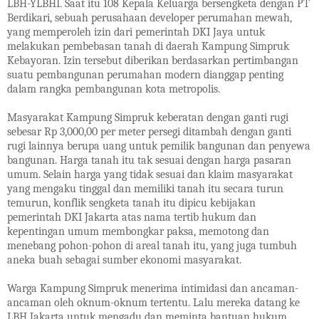
LBH-YLBHI. Saat itu 108 Kepala Keluarga bersengketa dengan PT
Berdikari, sebuah perusahaan developer perumahan mewah,
yang memperoleh izin dari pemerintah DKI Jaya untuk
melakukan pembebasan tanah di daerah Kampung Simpruk
Kebayoran. Izin tersebut diberikan berdasarkan pertimbangan
suatu pembangunan perumahan modern dianggap penting
dalam rangka pembangunan kota metropolis.
Masyarakat Kampung Simpruk keberatan dengan ganti rugi
sebesar Rp 3,000,00 per meter persegi ditambah dengan ganti
rugi lainnya berupa uang untuk pemilik bangunan dan penyewa
bangunan. Harga tanah itu tak sesuai dengan harga pasaran
umum. Selain harga yang tidak sesuai dan klaim masyarakat
yang mengaku tinggal dan memiliki tanah itu secara turun
temurun, konflik sengketa tanah itu dipicu kebijakan
pemerintah DKI Jakarta atas nama tertib hukum dan
kepentingan umum membongkar paksa, memotong dan
menebang pohon-pohon di areal tanah itu, yang juga tumbuh
aneka buah sebagai sumber ekonomi masyarakat.
Warga Kampung Simpruk menerima intimidasi dan ancaman-
ancaman oleh oknum-oknum tertentu. Lalu mereka datang ke
LBH Jakarta untuk mengadu dan meminta bantuan hukum.