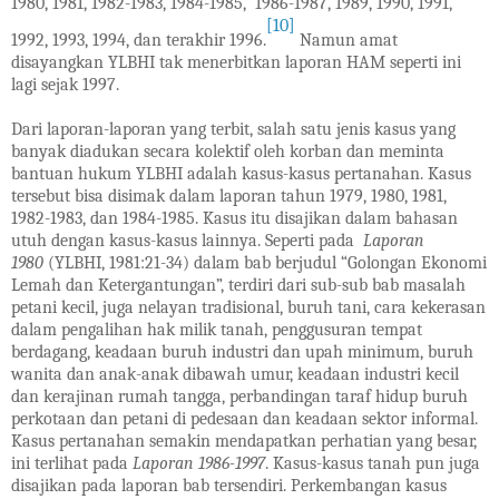
1980, 1981, 1982-1983, 1984-1985, 1986-1987, 1989, 1990, 1991,
[10]
1992, 1993, 1994, dan terakhir 1996.
Namun amat
disayangkan YLBHI tak menerbitkan laporan HAM seperti ini
lagi sejak 1997.
Dari laporan-laporan yang terbit, salah satu jenis kasus yang
banyak diadukan secara kolektif oleh korban dan meminta
bantuan hukum YLBHI adalah kasus-kasus pertanahan. Kasus
tersebut bisa disimak dalam laporan tahun 1979, 1980, 1981,
1982-1983, dan 1984-1985. Kasus itu disajikan dalam bahasan
utuh dengan kasus-kasus lainnya. Seperti pada
Laporan
1980
(YLBHI, 1981:21-34) dalam bab berjudul “Golongan Ekonomi
Lemah dan Ketergantungan”, terdiri dari sub-sub bab masalah
petani kecil, juga nelayan tradisional, buruh tani, cara kekerasan
dalam pengalihan hak milik tanah, penggusuran tempat
berdagang, keadaan buruh industri dan upah minimum, buruh
wanita dan anak-anak dibawah umur, keadaan industri kecil
dan kerajinan rumah tangga, perbandingan taraf hidup buruh
perkotaan dan petani di pedesaan dan keadaan sektor informal.
Kasus pertanahan semakin mendapatkan perhatian yang besar,
ini terlihat pada
Laporan 1986-1997
. Kasus-kasus tanah pun juga
disajikan pada laporan bab tersendiri. Perkembangan kasus