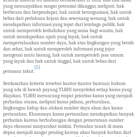
Kriteria materiil itu disusun berdasarkan 12 butir hak-hak dasar
yang menunjukkan sangat potensial dilanggar, meliputi: hak
berbicara dan berpendapat, hak untuk berorganisasi, hak untuk
bebas dari perlakuan kejam dan sewenang-wenang, hak untuk
mendapatkan informasi yang tepat dari lembaga publik, hak
untuk memperoleh kedudukan yang sama bagi wanita, hak
untuk mendapatkan upah yang layak, hak untuk
mempertahankan sumber daya, hak atas lingkungan yang bersih
dan sehat, hak untuk memperoleh informasi yang jujur
mengenai mutu barang, hak untuk memperoleh jasa umum
yang layak dan hak untuk tinggal, hak untuk bebas dari
[5]
perasaan takut.
Berdasarkan kriteria tersebut kantor-kantor bantuan hukum
yang ada di bawah payung YLBHI menyeleksi setiap kasus yang
diajukan. YLBHI merancang empat prioritas kasus yang menjadi
perhatian utama, meliputi kasus pidana, perburuhan,
lingkungan hidup dan alokasi sumber daya alam dan kasus
pertanahan. Khususnya kasus pertanahan mendapatkan banyak
perhatian karena berhubungan dengan pemerataan sumber
daya ekonomi masyarakat miskin. Persoalan tanah di masa
depan menjadi sangat penting karena akan banyak korban dari