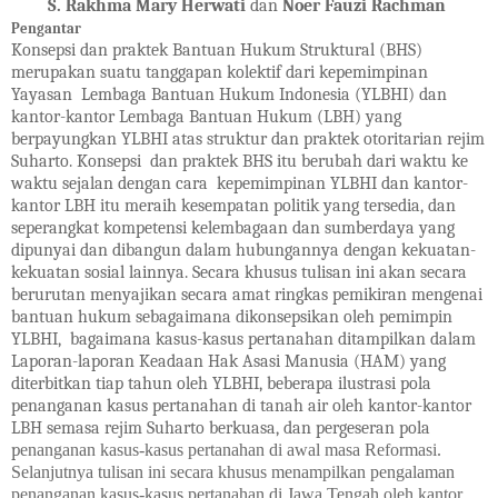
S. Rakhma Mary Herwati
dan
Noer Fauzi Rachman
Pengantar
Konsepsi dan praktek Bantuan Hukum Struktural (BHS)
merupakan suatu tanggapan kolektif dari kepemimpinan
Yayasan Lembaga Bantuan Hukum Indonesia (YLBHI) dan
kantor-kantor Lembaga Bantuan Hukum (LBH) yang
berpayungkan YLBHI atas struktur dan praktek otoritarian rejim
Suharto. Konsepsi dan praktek BHS itu berubah dari waktu ke
waktu sejalan dengan cara kepemimpinan YLBHI dan kantor-
kantor LBH itu meraih kesempatan politik yang tersedia, dan
seperangkat kompetensi kelembagaan dan sumberdaya yang
dipunyai dan dibangun dalam hubungannya dengan kekuatan-
kekuatan sosial lainnya. Secara khusus tulisan ini akan secara
berurutan menyajikan secara amat ringkas pemikiran mengenai
bantuan hukum sebagaimana dikonsepsikan oleh pemimpin
YLBHI, bagaimana kasus-kasus pertanahan ditampilkan dalam
Laporan-laporan Keadaan Hak Asasi Manusia (HAM) yang
diterbitkan tiap tahun oleh YLBHI, beberapa ilustrasi pola
penanganan kasus pertanahan di tanah air oleh kantor-kantor
LBH semasa rejim Suharto berkuasa, dan pergeseran pola
p
enanganan kasus-kasus pertanahan di awal masa Reformasi.
Selanjutnya tulisan ini secara khusus menampilkan pengalaman
penanganan kasus-kasus pertanahan di Jawa Tengah oleh kantor