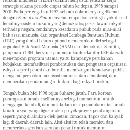
Hukum Indonesia (YLBHI) dalam menyusun rencana kerja
strategis selama periode empat tahun ke depan, 1998 sampai
2001. Pada pertengahan 1997, sebuah dokumen yang dikenal
dengan
Four Years Plan
menyebut empat isu strategis, yakni soal
lemahnya sistem hukum yang demokratis, posisi tawar rakyat
terhadap negara, rendahnya kesadaran publik pada nilai-nilai
hak asasi manusia, dan organisasi Lembaga Bantuan Hukum
(LBH) yang dinilai belum optimal memerankan diri sebagai
organiasi Hak Asasi Manusia (HAM) dan demokrasi. Saat itu,
pimpinan YLBHI bersama pimpinan kantor-kantor LBH daerah
menetapkan program utama, yaitu kampanye perubahan
kebijakan, memfasilitasi pembentukan dan penguatan organisasi
rakyat seperti petani dan buruh, membangun kesadaran publik
mengenai persoalan hak asasi manusia dan demokrasi, dan
memberikan pendampingan hukum bagi rakyat miskin.
Tengah bulan Mei 1998 rejim Suharto jatuh. Para korban
perampasan tanah melihatnya sebagai momentum untuk
menggugat kembali, dan melakukan aksi pematokan atas tanah-
tanah rakyat yang digusur oleh proyek-proyek pembangunan,
seperti yang dilakukan oleh petani Cimacan, Tapos dan banyak
lagi di daerah-daerah lain. Aksi-aksi itu telah memicu dan
memperluas gerakan-gerakan petani untuk menuntut