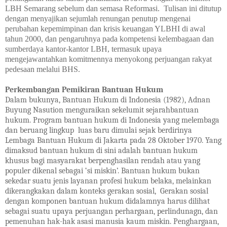
LBH Semarang sebelum dan semasa Reformasi. Tulisan ini ditutup
dengan menyajikan sejumlah renungan penutup mengenai
perubahan kepemimpinan dan krisis keuangan YLBHI di awal
tahun 2000, dan pengaruhnya pada kompetensi kelembagaan dan
sumberdaya kantor-kantor LBH, termasuk upaya
mengejawantahkan komitmennya menyokong perjuangan rakyat
pedesaan melalui BHS.
Perkembangan Pemikiran Bantuan Hukum
Dalam bukunya, Bantuan Hukum di Indonesia (1982), Adnan
Buyung Nasution menguraikan sekelumit sejarahbantuan
hukum. Program bantuan hukum di Indonesia yang melembaga
dan beruang lingkup luas baru dimulai sejak berdirinya
Lembaga Bantuan Hukum di Jakarta pada 28 Oktober 1970. Yang
dimaksud bantuan hukum di sini adalah bantuan hukum
khusus bagi masyarakat berpenghasilan rendah atau yang
populer dikenal sebagai ‘si miskin’. Bantuan hukum bukan
sekedar suatu jenis layanan profesi hukum belaka, melainkan
dikerangkakan dalam konteks gerakan sosial, Gerakan sosial
dengan komponen bantuan hukum didalamnya harus dilihat
sebagai suatu upaya perjuangan perhargaan, perlindunagn, dan
pemenuhan hak-hak asasi manusia kaum miskin. Penghargaan,