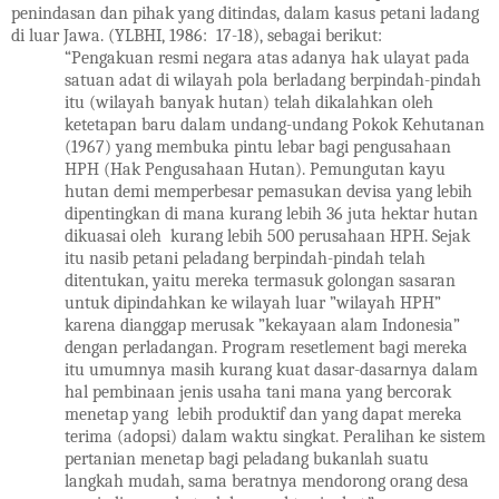
penindasan dan pihak yang ditindas, dalam kasus petani ladang
di luar Jawa. (YLBHI, 1986: 17-18), sebagai berikut:
“Pengakuan resmi negara atas adanya hak ulayat pada
satuan adat di wilayah pola berladang berpindah-pindah
itu (wilayah banyak hutan) telah dikalahkan oleh
ketetapan baru dalam undang-undang Pokok Kehutanan
(1967) yang membuka pintu lebar bagi pengusahaan
HPH (Hak Pengusahaan Hutan). Pemungutan kayu
hutan demi memperbesar pemasukan devisa yang lebih
dipentingkan di mana kurang lebih 36 juta hektar hutan
dikuasai oleh kurang lebih 500 perusahaan HPH. Sejak
itu nasib petani peladang berpindah-pindah telah
ditentukan, yaitu mereka termasuk golongan sasaran
untuk dipindahkan ke wilayah luar ”wilayah HPH”
karena dianggap merusak ”kekayaan alam Indonesia”
dengan perladangan. Program resetlement bagi mereka
itu umumnya masih kurang kuat dasar-dasarnya dalam
hal pembinaan jenis usaha tani mana yang bercorak
menetap yang lebih produktif dan yang dapat mereka
terima (adopsi) dalam waktu singkat. Peralihan ke sistem
pertanian menetap bagi peladang bukanlah suatu
langkah mudah, sama beratnya mendorong orang desa