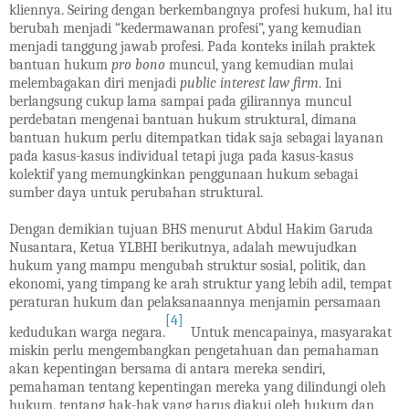
kliennya. Seiring dengan berkembangnya profesi hukum, hal itu
berubah menjadi “kedermawanan profesi”, yang kemudian
menjadi tanggung jawab profesi. Pada konteks inilah praktek
bantuan hukum
pro bono
muncul, yang kemudian mulai
melembagakan diri menjadi
public interest law firm
. Ini
berlangsung cukup lama sampai pada gilirannya muncul
perdebatan mengenai bantuan hukum struktural, dimana
bantuan hukum perlu ditempatkan tidak saja sebagai layanan
pada kasus-kasus individual tetapi juga pada kasus-kasus
kolektif yang memungkinkan penggunaan hukum sebagai
sumber daya untuk perubahan struktural.
Dengan demikian tujuan BHS menurut Abdul Hakim Garuda
Nusantara, Ketua YLBHI berikutnya, adalah mewujudkan
hukum yang mampu mengubah struktur sosial, politik, dan
ekonomi, yang timpang ke arah struktur yang lebih adil, tempat
peraturan hukum dan pelaksanaannya menjamin persamaan
[4]
kedudukan warga negara.
Untuk mencapainya, masyarakat
miskin perlu mengembangkan pengetahuan dan pemahaman
akan kepentingan bersama di antara mereka sendiri,
pemahaman tentang kepentingan mereka yang dilindungi oleh
hukum, tentang hak-hak yang harus diakui oleh hukum dan