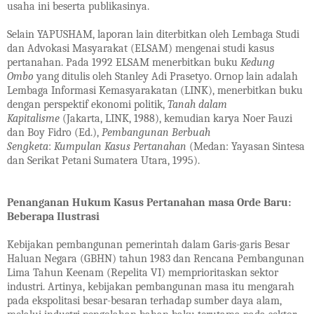
usaha ini beserta publikasinya.
Selain YAPUSHAM, laporan lain diterbitkan oleh Lembaga Studi
dan Advokasi Masyarakat (ELSAM) mengenai studi kasus
pertanahan. Pada 1992 ELSAM menerbitkan buku
Kedung
Ombo
yang ditulis oleh Stanley Adi Prasetyo. Ornop lain adalah
Lembaga Informasi Kemasyarakatan (LINK), menerbitkan buku
dengan perspektif ekonomi politik,
Tanah dalam
Kapitalisme
(Jakarta, LINK, 1988), kemudian karya Noer Fauzi
dan Boy Fidro (Ed.),
Pembangunan Berbuah
Sengketa
:
Kumpulan Kasus Pertanahan
(Medan: Yayasan Sintesa
dan Serikat Petani Sumatera Utara, 1995).
Penanganan Hukum Kasus Pertanahan masa Orde Baru:
Beberapa Ilustrasi
Kebijakan pembangunan pemerintah dalam Garis-garis Besar
Haluan Negara (GBHN) tahun 1983 dan Rencana Pembangunan
Lima Tahun Keenam (Repelita VI) memprioritaskan sektor
industri. Artinya, kebijakan pembangunan masa itu mengarah
pada ekspolitasi besar-besaran terhadap sumber daya alam,