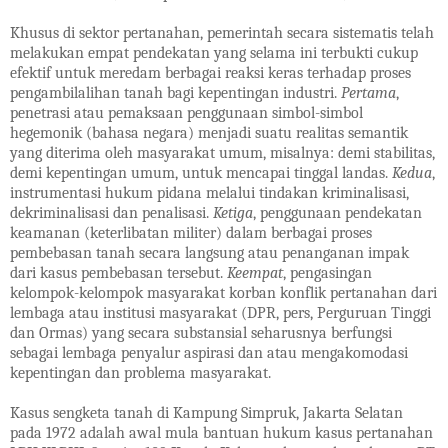
Khusus di sektor pertanahan, pemerintah secara sistematis telah
melakukan empat pendekatan yang selama ini terbukti cukup
efektif untuk meredam berbagai reaksi keras terhadap proses
pengambilalihan tanah bagi kepentingan industri.
Pertama
,
penetrasi atau pemaksaan penggunaan simbol-simbol
hegemonik (bahasa negara) menjadi suatu realitas semantik
yang diterima oleh masyarakat umum, misalnya: demi stabilitas,
demi kepentingan umum, untuk mencapai tinggal landas.
Kedua
,
instrumentasi hukum pidana melalui tindakan kriminalisasi,
dekriminalisasi dan penalisasi.
Ketiga
, penggunaan pendekatan
keamanan (keterlibatan militer) dalam berbagai proses
pembebasan tanah secara langsung atau penanganan impak
dari kasus pembebasan tersebut.
Keempat
, pengasingan
kelompok-kelompok masyarakat korban konflik pertanahan dari
lembaga atau institusi masyarakat (DPR, pers, Perguruan Tinggi
dan Ormas) yang secara substansial seharusnya berfungsi
sebagai lembaga penyalur aspirasi dan atau mengakomodasi
kepentingan dan problema masyarakat.
Kasus sengketa tanah di Kampung Simpruk, Jakarta Selatan
pada 1972 adalah awal mula bantuan hukum kasus pertanahan