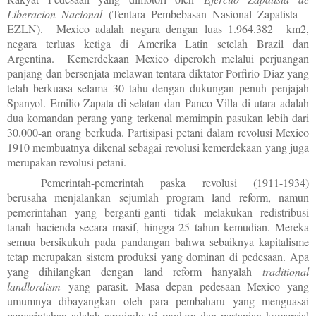
Liberacion Nacional
(Tentara Pembebasan Nasional Zapatista—
EZLN). Mexico adalah negara dengan luas 1.964.382 km2,
negara terluas ketiga di Amerika Latin setelah Brazil dan
Argentina. Kemerdekaan Mexico diperoleh melalui perjuangan
panjang dan bersenjata melawan tentara diktator Porfirio Diaz yang
telah berkuasa selama 30 tahu dengan dukungan penuh penjajah
Spanyol. Emilio Zapata di selatan dan Panco Villa di utara adalah
dua komandan perang yang terkenal memimpin pasukan lebih dari
30.000-an orang berkuda. Partisipasi petani dalam revolusi Mexico
1910 membuatnya dikenal sebagai revolusi kemerdekaan yang juga
merupakan revolusi petani.
Pemerintah-pemerintah paska revolusi (1911-1934)
berusaha menjalankan sejumlah program land reform, namun
pemerintahan yang berganti-ganti tidak melakukan redistribusi
tanah hacienda secara masif, hingga 25 tahun kemudian. Mereka
semua bersikukuh pada pandangan bahwa sebaiknya kapitalisme
tetap merupakan sistem produksi yang dominan di pedesaan. Apa
yang dihilangkan dengan land reform hanyalah
traditional
landlordism
yang parasit. Masa depan pedesaan Mexico yang
umumnya dibayangkan oleh para pembaharu yang menguasai
pemerintahan adalah agroindustri modern dan pertanian komersial