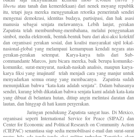
liberta
atau tanah dan kemerdekaan) dari nenek moyang republik
itu, tetapi juga mereka menggunakan retorika pemerintah sendiri
mengenai demokrasi, identitas budaya, partisipasi, dan hak asasi
manusia sebagai senjata melawannya. Lebih lanjut, gerakan
Zapatista telah membumbung-membahana, melalui penggunakan
simbol, media elektronik, bentuk-bentuk baru dari aksi-aksi kolektif
dan organisasi gerakan sosial, dan koalisi masyarakat sipil lokal-
nasional-global yang melampaui kemampuan kendali negara atas
gerakan-gerakan setempat. Karya-karya tulis dari Sub-
commandante Marcos, juru bicara mereka, baik berupa komunike-
komunike, surat-menyurat, naskah-naskah analisis, maupun karya-
karya fiksi yang imajinatif telah menjadi cara yang manjur untuk
menyadarkan semua orang yang membacanya. Zapatista sudah
menunjukkan bahwa “kata-kata adalah senjata”. Dalam bahasanya
sendiri, kurang lebih dikatakan bahwa senjata kami adalah kata-kata
yang dibuat di belantara hutan, ditiup angin melintasi daratan dan
lautan, dan hinggap di hati kaum pergerakan.
Jaringan pendukung Zapatista sangat luas. Di Mexico,
organisasi seperti International Service for Peace (SIPAZ) dan
Center for Economic and Political Research on Community Action
(CIEPAC) senantiasa siap sedia memobilisasi e-mail dan surat-surat
protes bila ada tanda-tanda aksi militer terhadap Zapatiska akan