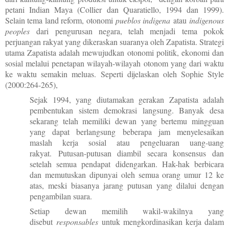
petani Indian Maya (Collier dan Quaratiello, 1994 dan 1999).
Selain tema land reform, otonomi
pueblos indigena
atau
indigenous
peoples
dari pengurusan negara, telah menjadi tema pokok
perjuangan rakyat yang dikeraskan suaranya oleh Zapatista. Strategi
utama Zapatista adalah mewujudkan otonomi politik, ekonomi dan
sosial melalui penetapan wilayah-wilayah otonom yang dari waktu
ke waktu semakin meluas. Seperti dijelaskan oleh Sophie Style
(2000:264-265),
Sejak 1994, yang diutamakan gerakan Zapatista adalah
pembentukan sistem demokrasi langsung. Banyak desa
sekarang telah memiliki dewan yang bertemu mingguan
yang dapat berlangsung beberapa jam menyelesaikan
maslah kerja sosial atau pengeluaran uang-uang
rakyat.
Putusan-putusan diambil secara konsensus dan
setelah semua pendapat didengarkan. Hak-hak berbicara
dan memutuskan dipunyai oleh semua orang umur 12 ke
atas, meski biasanya jarang putusan yang dilalui dengan
pengambilan suara.
Setiap dewan memilih wakil-wakilnya yang
disebut
responsables
untuk mengkordinasikan kerja dalam