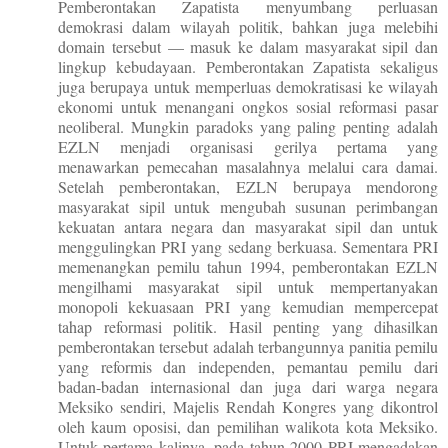
Pemberontakan Zapatista menyumbang perluasan
demokrasi dalam wilayah politik, bahkan juga melebihi
domain tersebut — masuk ke dalam masyarakat sipil dan
lingkup kebudayaan. Pemberontakan Zapatista sekaligus
juga berupaya untuk memperluas demokratisasi ke wilayah
ekonomi untuk menangani ongkos sosial reformasi pasar
neoliberal. Mungkin paradoks yang paling penting adalah
EZLN menjadi organisasi gerilya pertama yang
menawarkan pemecahan masalahnya melalui cara damai.
Setelah pemberontakan, EZLN berupaya mendorong
masyarakat sipil untuk mengubah susunan perimbangan
kekuatan antara negara dan masyarakat sipil dan untuk
menggulingkan PRI yang sedang berkuasa. Sementara PRI
memenangkan pemilu tahun 1994, pemberontakan EZLN
mengilhami masyarakat sipil untuk mempertanyakan
monopoli kekuasaan PRI yang kemudian mempercepat
tahap reformasi politik. Hasil penting yang dihasilkan
pemberontakan tersebut adalah terbangunnya panitia pemilu
yang reformis dan independen, pemantau pemilu dari
badan-badan internasional dan juga dari warga negara
Meksiko sendiri, Majelis Rendah Kongres yang dikontrol
oleh kaum oposisi, dan pemilihan walikota kota Meksiko.
Untuk pertama kalinya, pada tahun 2000 PRI mengadakan