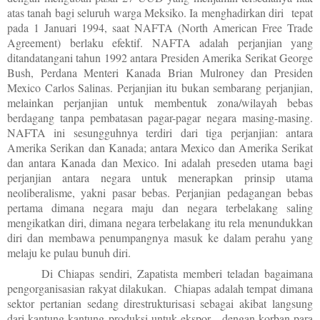
atas tanah bagi seluruh warga Meksiko. Ia menghadirkan diri tepat
pada 1 Januari 1994, saat NAFTA (North American Free Trade
Agreement) berlaku efektif. NAFTA adalah perjanjian yang
ditandatangani tahun 1992 antara Presiden Amerika Serikat George
Bush, Perdana Menteri Kanada Brian Mulroney dan Presiden
Mexico Carlos Salinas. Perjanjian itu bukan sembarang perjanjian,
melainkan perjanjian untuk membentuk zona/wilayah bebas
berdagang tanpa pembatasan pagar-pagar negara masing-masing.
NAFTA ini sesungguhnya terdiri dari tiga perjanjian: antara
Amerika Serikan dan Kanada; antara Mexico dan Amerika Serikat
dan antara Kanada dan Mexico. Ini adalah preseden utama bagi
perjanjian antara negara untuk menerapkan prinsip utama
neoliberalisme, yakni pasar bebas. Perjanjian pedagangan bebas
pertama dimana negara maju dan negara terbelakang saling
mengikatkan diri, dimana negara terbelakang itu rela menundukkan
diri dan membawa penumpangnya masuk ke dalam perahu yang
melaju ke pulau bunuh diri.
Di Chiapas sendiri, Zapatista memberi teladan bagaimana
pengorganisasian rakyat dilakukan. Chiapas adalah tempat dimana
sektor pertanian sedang direstrukturisasi sebagai akibat langsung
dari kantung-kantung produksi untuk ekspor, dengan korban para