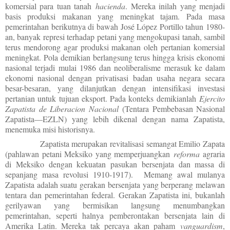
komersial para tuan tanah
hacienda
.
Mereka inilah yang menjadi
basis produksi makanan yang meningkat tajam. Pada masa
pemerintahan berikutnya di bawah José López Portillo tahun 1980-
an, banyak represi terhadap petani yang mengokupasi tanah, sambil
terus mendorong agar produksi makanan oleh pertanian komersial
meningkat. Pola demikian berlangsung terus hingga krisis ekonomi
nasional terjadi mulai 1986 dan neoliberalisme merasuk ke dalam
ekonomi nasional dengan privatisasi badan usaha negara secara
besar-besaran, yang dilanjutkan dengan intensifikasi investasi
pertanian untuk tujuan eksport. Pada konteks demikianlah
Ejercito
Zapatista de Liberacion Nacional
(Tentara Pembebasan Nasional
Zapatista—EZLN) yang lebih dikenal dengan nama Zapatista,
menemuka misi historisnya.
Zapatista merupakan revitalisasi semangat Emilio Zapata
(pahlawan petani Meksiko yang memperjuangkan
reforma
agraria
di Meksiko dengan kekuatan pasukan bersenjata dan massa di
sepanjang masa revolusi 1910-1917). Memang awal mulanya
Zapatista adalah suatu gerakan bersenjata yang berperang melawan
tentara dan pemerintahan federal. Gerakan Zapatista ini, bukanlah
gerilyawan yang bermisikan langsung menumbangkan
pemerintahan, seperti halnya pemberontakan bersenjata lain di
Amerika Latin. Mereka tak percaya akan paham
vanguardism
,