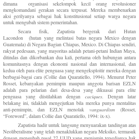
dimana
organisasi sekelompok kecil orang revolusioner
mengkomandani gerakan secara terpusat
.
Mereka membenarkan
aksi gerilyanya sebagai hak konstitusional setiap warga negara
untuk mengubah sistem pemerintahan.
Secara fisik, Zapatista bergerak dari Hutan
Lacondon (hutan yang melintasi batas negara Mexico dengan
Guatemala) di Negara Bagian Chiapas, Mexico. Di Chiapas sendiri,
rakyat pedesaan, yang mayoritas adalah petani-petani Indian Maya,
ditindas dan
dikorbankan dua kali, pertama oleh hubungan antara
komunitasnya dengan ekonomi nasional dan internasional, dan
kedua oleh para elite penguasa yang mengeksploitir mereka dengan
berbagai-bagai cara (Collie dan Quaratiello, 1994). Menurut Peter
Rosset, kebanyakan pemimpin maupun anggota barisan EZLN
adalah para pelarian dari desa-desa yang dikuasai para elite
penguasa yang diistilahkan dengan
caciques
.
Dengan latar
belakang ini, tidaklah mengejutkan bila mereka punya mentalitas
anti-pemimpin, dan EZLN menolak
vanguardism
(Rosset,
“Foreword”, dalam Collie dan Quaratiello, 1994: ix-x).
Zapatista hadir untuk langsung menyuarakan tandingan atas
Neoliberalisme yang telah menaklukkan negara Meksiko, termasuk
dengan mengubah pasal 27 UUD yang menjamin tersedianya hak