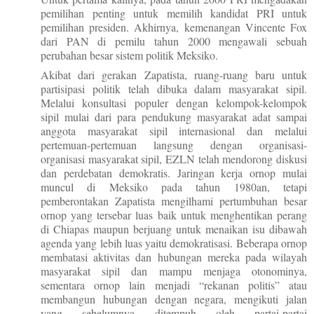
pemilihan penting untuk memilih kandidat PRI untuk
pemilihan presiden. Akhirnya, kemenangan Vincente Fox
dari PAN di pemilu tahun 2000 mengawali sebuah
perubahan besar sistem politik Meksiko.
Akibat dari gerakan Zapatista, ruang-ruang baru untuk
partisipasi politik telah dibuka dalam masyarakat sipil.
Melalui konsultasi populer dengan kelompok-kelompok
sipil mulai dari para pendukung masyarakat adat sampai
anggota masyarakat sipil internasional dan melalui
pertemuan-pertemuan langsung dengan organisasi-
organisasi masyarakat sipil, EZLN telah mendorong diskusi
dan perdebatan demokratis. Jaringan kerja ornop mulai
muncul di Meksiko pada tahun 1980an, tetapi
pemberontakan Zapatista mengilhami pertumbuhan besar
ornop yang tersebar luas baik untuk menghentikan perang
di Chiapas maupun berjuang untuk menaikan isu dibawah
agenda yang lebih luas yaitu demokratisasi. Beberapa ornop
membatasi aktivitas dan hubungan mereka pada wilayah
masyarakat sipil dan mampu menjaga otonominya,
sementara ornop lain menjadi “rekanan politis” atau
membangun hubungan dengan negara, mengikuti jalan
yang sebelumnya ditempuh oleh partai-partai