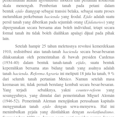
skala menengah. Pemberian tanah pada petani dalam
bentuk
ejido
dianggap sebagai transisi belaka, sebagai suatu proses
meluruhkan perkebunan
hacienda
yang feodal.
Ejido
adalah suatu
persil tanah yang diberikan pada sejumlah orang (
Ejidatarios
) yang
dipergunakan secara bersama atau boleh individual, tetapi secara
formal tanah itu tidak boleh dialihkan apalagi dijual pada pihak
lain.
Setelah hampir 25 tahun meletusnya revolusi kemerdekaan
1910, redistribusi atas tanah-tanah
hacienda
secara besar-besaran
dilaksanakan oleh pemerintahan di bawah presiden Cardenas
(1934-40) dalam bentuk tanah-tanah
eijido
, suatu bentuk
kepemilikan bersama atas bidang tanah yang asalnya adalah
tanah
hacienda
.
Reforma Agraria
ini meliputi 18 juta ha tanah, 9 %
dari seluruh tanah pertanian Mexico. Namun setelah masa
keemasan ini, tidak pernah berulang kembali secara besar-besaran.
Yang terjadi sebaliknya, yakni
counter-reform
yang
sesungguhnya, yang dimulai dari pemerintahan Miguel Alemán
(1946
-
52). Pemerintah Aleman mengijinkan perusahaan kapitalis
menggunakan tanah
ejido
dengan sewa-menyewa. Hal ini
menimbulkan gejala yang diistilahkan dengan
neolatifundismo
.