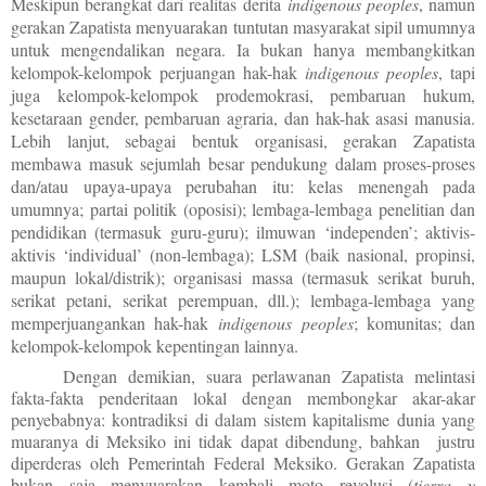
Meskipun berangkat dari realitas derita
indigenous peoples
, namun
gerakan Zapatista menyuarakan tuntutan masyarakat sipil umumnya
untuk mengendalikan negara. Ia bukan hanya membangkitkan
kelompok-kelompok perjuangan hak-hak
indigenous peoples
, tapi
juga kelompok-kelompok prodemokrasi, pembaruan hukum,
kesetaraan gender, pembaruan agraria, dan hak-hak asasi manusia.
Lebih lanjut, sebagai bentuk organisasi, gerakan Zapatista
membawa masuk sejumlah besar pendukung dalam proses-proses
dan/atau upaya­-upaya perubahan itu: kelas menengah pada
umumnya; partai politik (oposisi); lembaga-lembaga penelitian dan
pendidikan (termasuk guru-guru); ilmuwan ‘independen’; aktivis-
aktivis ‘individual’ (non-lembaga); LSM (baik nasional, propinsi,
maupun lokal/distrik); organisasi massa (termasuk serikat buruh,
serikat petani, serikat perempuan, dll.); lembaga-lembaga yang
memperjuangankan hak-hak
indigenous peoples
; komunitas; dan
kelompok-kelompok kepentingan lainnya.
Dengan demikian, suara perlawanan Zapatista melintasi
fakta-fakta penderitaan lokal dengan membongkar akar-akar
penyebabnya: kontradiksi di dalam sistem kapitalisme dunia yang
muaranya di Meksiko ini tidak dapat dibendung, bahkan justru
diperderas oleh Pemerintah Federal Meksiko. Gerakan Zapatista
bukan saja menyuarakan kembali moto revolusi (
tierra y