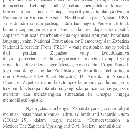
dilancarkan. Beberapa kali Zapatista mengadakan konvensi-
konvensi internasional di Chiapas, seperti yang dimulainya dengan
Encounter for Humanity Against Neoliberalism pada Agustus 1996,
yang dihadiri ratusan partisipan dari luar negeri.
Pemerintah tidak
berani mengganggu acara ini karena takut mendapat citra negatif.
Zapatista pun telah membentuk dua organisasi sipil yang berafiliasi
langsung, yakni National Convention for Democracy dan Zapatista
National Liberation Front (FZLN) – yang merupakan sayap politik
dari gerakan Zapatista yang kedudukannya
diakui pemerintah.
Kedua organisasi ini mendapat simpati yang
sangat luas di seantero negeri Mexico, Amerika dan Eropa. Banyak
juga pendukung asing dari Zapatista yang dikordinasi oleh jaringan
ornop
Enclace Civil
(Civil Network). Di Amerika, di Spanyol,
Perancis, Zapatista memiliki kelompok-kelompok pendukung yang
tersebar di beberapa kota utama, yang bekerja memperluas gagasan,
merekrut dan mendatangkan simpatisan ke Chiapas, hingga
memobilisasi logistik.
Nyata jelas, sumbangan Zapatista pada gerakan rakyat
melintasi batas-batas lokalitas. Chris Gilbreth and Gerardo Otero
(2001:24-25)
,
dalam karya mereka
“
Democratization in
Mexico: The Zapatista Uprising and Civil Society” menuliskan: