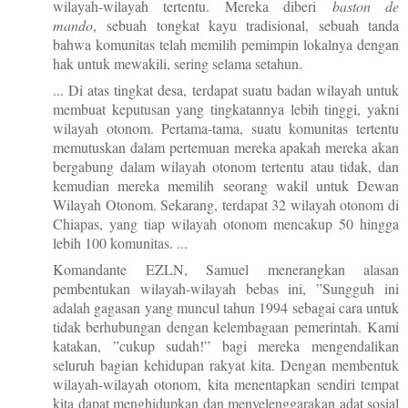
wilayah-wilayah tertentu. Mereka diberi
baston de
mando
, sebuah tongkat kayu tradisional, sebuah tanda
bahwa komunitas telah memilih pemimpin lokalnya dengan
hak untuk mewakili, sering selama setahun.
... Di atas tingkat desa, terdapat suatu badan wilayah untuk
membuat keputusan yang tingkatannya lebih tinggi, yakni
wilayah otonom. Pertama-tama, suatu komunitas tertentu
memutuskan dalam pertemuan mereka apakah mereka akan
bergabung dalam wilayah otonom tertentu atau tidak, dan
kemudian mereka memilih seorang wakil untuk Dewan
Wilayah Otonom. Sekarang, terdapat 32 wilayah otonom di
Chiapas, yang tiap wilayah otonom mencakup 50 hingga
lebih 100 komunitas. ...
Komandante EZLN, Samuel menerangkan alasan
pembentukan wilayah-wilayah bebas ini, ”Sungguh ini
adalah gagasan yang muncul tahun 1994 sebagai cara untuk
tidak berhubungan dengan kelembagaan pemerintah.
Kami
katakan, ”cukup sudah!” bagi mereka mengendalikan
seluruh bagian kehidupan rakyat kita. Dengan membentuk
wilayah-wilayah otonom, kita menentapkan sendiri tempat
kita dapat menghidupkan dan menyelenggarakan adat sosial