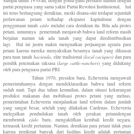
Sampai tahun 1970-an, dengan gonta-ganti presiden namun dengan
partai penguasa yang sama yakni Partai Revolusi Institusional, hal
ini terus berlangsung demikian, meski disana-sini terdapat sejumlah
perlawanan petani terhadap ekspansi kapitalisme dengan
penggunaan tanah
ejido
melalui cara demikian itu. Bila ada protes
petani, umumnya pemerintah menjawab bahwa land reform masih
berjalan namun tak ada tanah yang dapat diredistribusikan
lagi. Hal ini justru makin menguatkan perjuangan agraria para
petani karena mereka menyaksikan besarnya tanah yang dikuasai
para tuan tanah
hacienda
, elite tradisional (
local caciques
) dan para
pemilik peternakan raksasa (
large cattle-ranchers
) yang didukung
oleh para penguasa partai PRI.
Tahun 1970, presiden baru, Echeverria mengawali
pemerintahannya dengan mendeklarasikan bahwa land reform
sudah mati. Tapi dua tahun kemudian, dalam situasi kekurangan
produksi makanan dan mobilisasi protes petani yang meluas,
pemerintahan Echeverria menjalankan land reform dalam jumlah
yang sangat besar, setelah yang dilakukan Cardenas. Echeverria
melegalkan pendudukan tanah oleh gerakan petanidengan
membentuk
ejido
baru, mengaktifkan kembali kredit negara,
termasuk kredit pertanian. Namun, demikian para petani tidak puas
karena penikmat banyak dari fasilitas kredit adalah pertanian